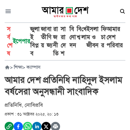
স
জুলা
জা
বা
রা
সা
বি
বি
খে
ইসলা
ফি
আমার
র্ব
ই
তী
ণি
জ
রা
নো
শ্ব
লা
ম ও
চা
দেশ
ইপেপার
শে
বিপ্ল
য়
জ্য
নী
দে
দন
জীবন
র
পরিবার
ষ
ব
তি
শ
>
শিক্ষা
>
ক্যাম্পাস
আমার দেশ প্রতিনিধি নাহিদুল ইসলাম
বর্ষসেরা অনুসন্ধানী সাংবাদিক
প্রতিনিধি, নোবিপ্রবি
প্রকাশ :
৩১ অক্টোবর ২০২৫, ২০: ১৩