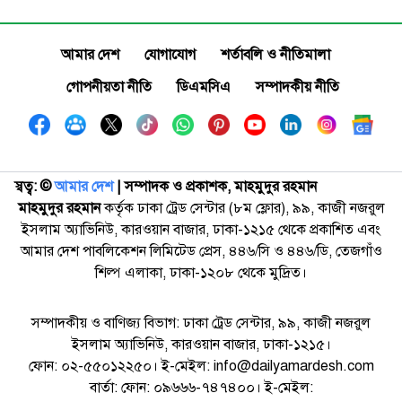
আমার দেশ
যোগাযোগ
শর্তাবলি ও নীতিমালা
গোপনীয়তা নীতি
ডিএমসিএ
সম্পাদকীয় নীতি
স্বত্ব: ©️
আমার দেশ
| সম্পাদক ও প্রকাশক, মাহমুদুর রহমান
মাহমুদুর রহমান
কর্তৃক ঢাকা ট্রেড সেন্টার (৮ম ফ্লোর), ৯৯, কাজী নজরুল
ইসলাম অ্যাভিনিউ, কারওয়ান বাজার, ঢাকা-১২১৫ থেকে প্রকাশিত এবং
আমার দেশ পাবলিকেশন লিমিটেড প্রেস, ৪৪৬/সি ও ৪৪৬/ডি, তেজগাঁও
শিল্প এলাকা, ঢাকা-১২০৮ থেকে মুদ্রিত।
সম্পাদকীয় ও বাণিজ্য বিভাগ: ঢাকা ট্রেড সেন্টার, ৯৯, কাজী নজরুল
ইসলাম অ্যাভিনিউ, কারওয়ান বাজার, ঢাকা-১২১৫।
ফোন: ০২-৫৫০১২২৫০। ই-মেইল: info@dailyamardesh.com
বার্তা: ফোন: ০৯৬৬৬-৭৪৭৪০০। ই-মেইল: