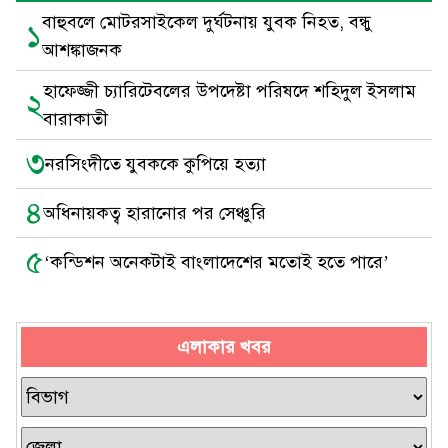
বাহুবলে মোটরসাইকেল দুর্ঘটনায় যুবক নিহত, বন্ধু
১
আশঙ্কাজনক
হাফেজ্জী চ্যারিটেবলের উপদেষ্টা পরিষদে শহিদুল ইসলাম
২
বারাকাতী
৩
নরসিংদীতে যুবককে কুপিয়ে হত্যা
৪
অধিনায়কত্ব হারানোর পর সেঞ্চুরি
৫
‘কন্ডিশন অনেকটাই বাংলাদেশের মতোই হতে পারে’
এলাকার খবর