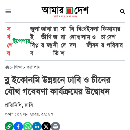
স
জুলা
জা
বা
রা
সা
বি
বি
খে
ইসলা
ফি
আমার
র্ব
ই
তী
ণি
জ
রা
নো
শ্ব
লা
ম ও
চা
দেশ
ইপেপার
শে
বিপ্ল
য়
জ্য
নী
দে
দন
জীবন
র
পরিবার
ষ
ব
তি
শ
>
শিক্ষা
>
ক্যাম্পাস
ব্লু ইকোনমি উন্নয়নে ঢাবি ও চীনের
যৌথ গবেষণা কার্যক্রমের উদ্বোধন
প্রতিনিধি, ঢাবি
প্রকাশ :
০২ জুন ২০২৬, ২২: ৪৭