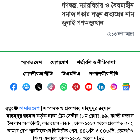
গণতন্ত্র, ন্যায়বিচার ও বৈষম্যহীন
সমাজ গড়ার নতুন প্রত্যয়ের নাম
জুলাই গণঅভ্যুত্থান
১৩ ঘণ্টা আগে
আমার দেশ
যোগাযোগ
শর্তাবলি ও নীতিমালা
গোপনীয়তা নীতি
ডিএমসিএ
সম্পাদকীয় নীতি
স্বত্ব: ©️
আমার দেশ
| সম্পাদক ও প্রকাশক, মাহমুদুর রহমান
মাহমুদুর রহমান
কর্তৃক ঢাকা ট্রেড সেন্টার (৮ম ফ্লোর), ৯৯, কাজী নজরুল
ইসলাম অ্যাভিনিউ, কারওয়ান বাজার, ঢাকা-১২১৫ থেকে প্রকাশিত এবং
আমার দেশ পাবলিকেশন লিমিটেড প্রেস, ৪৪৬/সি ও ৪৪৬/ডি, তেজগাঁও
শিল্প এলাকা, ঢাকা-১২০৮ থেকে মুদ্রিত।