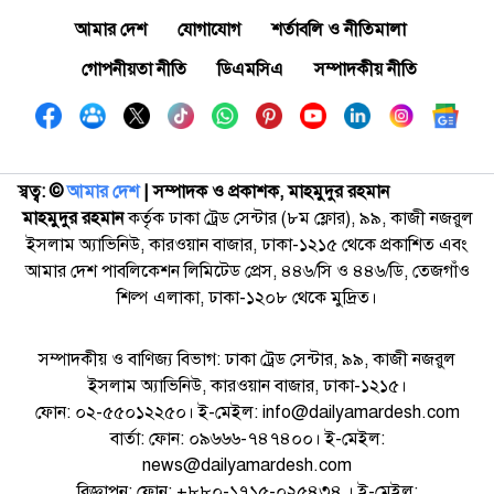
আমার দেশ
যোগাযোগ
শর্তাবলি ও নীতিমালা
গোপনীয়তা নীতি
ডিএমসিএ
সম্পাদকীয় নীতি
স্বত্ব: ©️
আমার দেশ
| সম্পাদক ও প্রকাশক, মাহমুদুর রহমান
মাহমুদুর রহমান
কর্তৃক ঢাকা ট্রেড সেন্টার (৮ম ফ্লোর), ৯৯, কাজী নজরুল
ইসলাম অ্যাভিনিউ, কারওয়ান বাজার, ঢাকা-১২১৫ থেকে প্রকাশিত এবং
আমার দেশ পাবলিকেশন লিমিটেড প্রেস, ৪৪৬/সি ও ৪৪৬/ডি, তেজগাঁও
শিল্প এলাকা, ঢাকা-১২০৮ থেকে মুদ্রিত।
সম্পাদকীয় ও বাণিজ্য বিভাগ: ঢাকা ট্রেড সেন্টার, ৯৯, কাজী নজরুল
ইসলাম অ্যাভিনিউ, কারওয়ান বাজার, ঢাকা-১২১৫।
ফোন: ০২-৫৫০১২২৫০। ই-মেইল: info@dailyamardesh.com
বার্তা: ফোন: ০৯৬৬৬-৭৪৭৪০০। ই-মেইল:
news@dailyamardesh.com
বিজ্ঞাপন: ফোন: +৮৮০-১৭১৫-০২৫৪৩৪ । ই-মেইল: