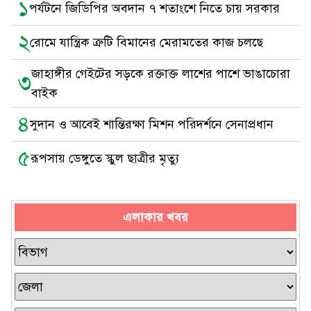
১
পর্যটনে জিডিপির অবদান ৭ শতাংশে নিতে চায় সরকার
২
রোমে যান্ত্রিক ত্রুটি বিমানের মেরামতের কাজ চলছে
জাহাঙ্গীর গেইটের সড়কে রক্তাক্ত লাশের পাশে ভাঙাচোরা
৩
বাইক
৪
সুদান ও আবেই শান্তিরক্ষা মিশন পরিদর্শনে সেনাপ্রধান
৫
রূপসায় ডেঙ্গুতে স্কুল ছাত্রীর মৃত্যু
এলাকার খবর