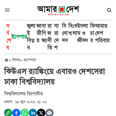
স
জুলা
জা
বা
রা
সা
বি
বি
খে
ইসলা
ফি
আমার
র্ব
ই
তী
ণি
জ
রা
নো
শ্ব
লা
ম ও
চা
দেশ
ইপেপার
শে
বিপ্ল
য়
জ্য
নী
দে
দন
জীবন
র
পরিবার
ষ
ব
তি
শ
>
শিক্ষা
>
ক্যাম্পাস
কিউএস র‌্যাঙ্কিংয়ে এবারও দেশসেরা
ঢাকা বিশ্ববিদ্যালয়
বিশ্ববিদ্যালয় রিপোর্টার
প্রকাশ :
১৮ জুন ২০২৬, ২১: ০০