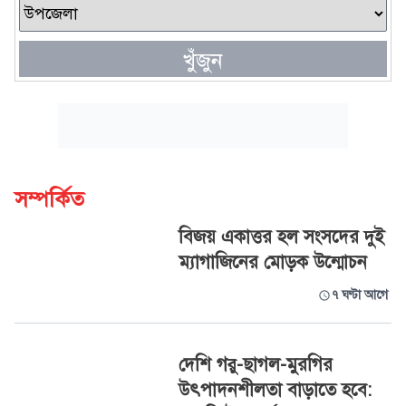
খুঁজুন
সম্পর্কিত
বিজয় একাত্তর হল সংসদের দুই
ম্যাগাজিনের মোড়ক উন্মোচন
৭ ঘণ্টা আগে
দেশি গরু-ছাগল-মুরগির
উৎপাদনশীলতা বাড়াতে হবে: