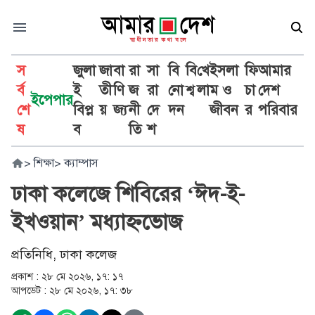
স
জুলা
জা
বা
রা
সা
বি
বি
খে
ইসলা
ফি
আমার
র্ব
ই
তী
ণি
জ
রা
নো
শ্ব
লা
ম ও
চা
দেশ
ইপেপার
শে
বিপ্ল
য়
জ্য
নী
দে
দন
জীবন
র
পরিবার
ষ
ব
তি
শ
>
শিক্ষা
>
ক্যাম্পাস
ঢাকা কলেজে শিবিরের ‘ঈদ-ই-
ইখওয়ান’ মধ্যাহ্নভোজ
প্রতিনিধি, ঢাকা কলেজ
প্রকাশ :
২৮ মে ২০২৬, ১৭: ১৭
আপডেট :
২৮ মে ২০২৬, ১৭: ৩৮