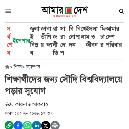
স
জুলা
জা
বা
রা
সা
বি
বি
খে
ইসলা
ফি
আমার
র্ব
ই
তী
ণি
জ
রা
নো
শ্ব
লা
ম ও
চা
দেশ
ইপেপার
শে
বিপ্ল
য়
জ্য
নী
দে
দন
জীবন
র
পরিবার
ষ
ব
তি
শ
>
শিক্ষা
>
ক্যাম্পাস
শিক্ষার্থীদের জন্য সৌদি বিশ্ববিদ্যালয়ে
পড়ার সুযোগ
উম্মে কায়নাত আফরাহ
প্রকাশ :
০২ জুন ২০২৬, ১৭: ৩৭