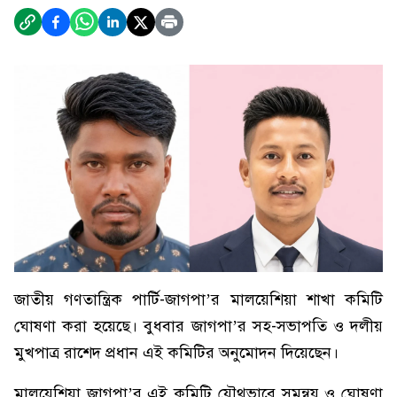
জাতীয় গণতান্ত্রিক পার্টি-জাগপা’র মালয়েশিয়া শাখা কমিটি
ঘোষণা করা হয়েছে। বুধবার জাগপা’র সহ-সভাপতি ও দলীয়
মুখপাত্র রাশেদ প্রধান এই কমিটির অনুমোদন দিয়েছেন।
মালয়েশিয়া জাগপা’র এই কমিটি যৌথভাবে সমন্বয় ও ঘোষণা