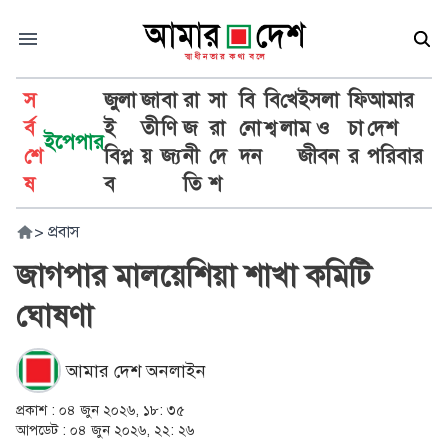
স
জুলা
জা
বা
রা
সা
বি
বি
খে
ইসলা
ফি
আমার
র্ব
ই
তী
ণি
জ
রা
নো
শ্ব
লা
ম ও
চা
দেশ
ইপেপার
শে
বিপ্ল
য়
জ্য
নী
দে
দন
জীবন
র
পরিবার
ষ
ব
তি
শ
>
প্রবাস
জাগপার মালয়েশিয়া শাখা কমিটি
ঘোষণা
আমার দেশ অনলাইন
প্রকাশ :
০৪ জুন ২০২৬, ১৮: ৩৫
আপডেট :
০৪ জুন ২০২৬, ২২: ২৬