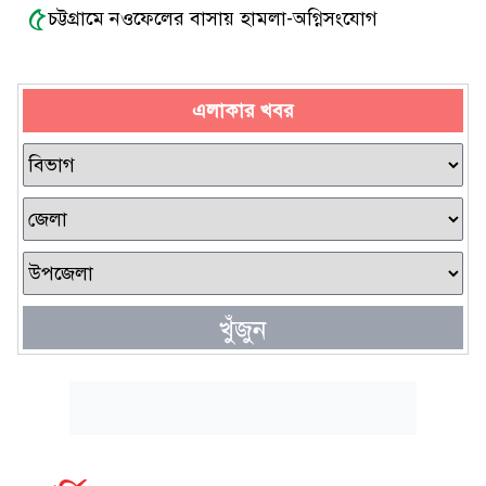
৫
চট্টগ্রামে নওফেলের বাসায় হামলা-অগ্নিসংযোগ
এলাকার খবর
খুঁজুন