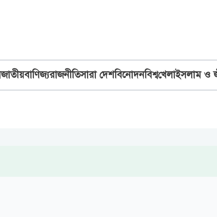
ব
জাতীয়
বাণিজ্য
রাজনীতি
সারা দেশ
বিনোদন
বিশ্ব
খেলা
ইসলাম ও 