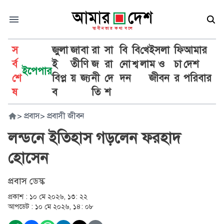
স
জুলা
জা
বা
রা
সা
বি
বি
খে
ইসলা
ফি
আমার
র্ব
ই
তী
ণি
জ
রা
নো
শ্ব
লা
ম ও
চা
দেশ
ইপেপার
শে
বিপ্ল
য়
জ্য
নী
দে
দন
জীবন
র
পরিবার
ষ
ব
তি
শ
>
প্রবাস
>
প্রবাসী জীবন
লন্ডনে ইতিহাস গড়লেন ফরহাদ
হোসেন
প্রবাস ডেস্ক
প্রকাশ :
১০ মে ২০২৬, ১৩: ২২
আপডেট :
১০ মে ২০২৬, ১৪: ০৮