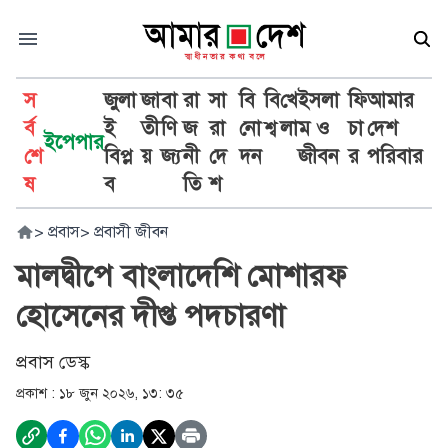
স
জুলা
জা
বা
রা
সা
বি
বি
খে
ইসলা
ফি
আমার
র্ব
ই
তী
ণি
জ
রা
নো
শ্ব
লা
ম ও
চা
দেশ
ইপেপার
শে
বিপ্ল
য়
জ্য
নী
দে
দন
জীবন
র
পরিবার
ষ
ব
তি
শ
>
প্রবাস
>
প্রবাসী জীবন
মালদ্বীপে বাংলাদেশি মোশারফ
হোসেনের দীপ্ত পদচারণা
প্রবাস ডেস্ক
প্রকাশ :
১৮ জুন ২০২৬, ১৩: ৩৫