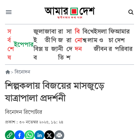
স
জুলা
জা
বা
রা
সা
বি
বি
খে
ইসলা
ফি
আমার
র্ব
ই
তী
ণি
জ
রা
নো
শ্ব
লা
ম ও
চা
দেশ
ইপেপার
শে
বিপ্ল
য়
জ্য
নী
দে
দন
জীবন
র
পরিবার
ষ
ব
তি
শ
>
বিনোদন
শিল্পকলায় বিজয়ের মাসজুড়ে
যাত্রাপালা প্রদর্শনী
বিনোদন রিপোর্টার
প্রকাশ :
৩০ নভেম্বর ২০২৫, ১৬: ২৪