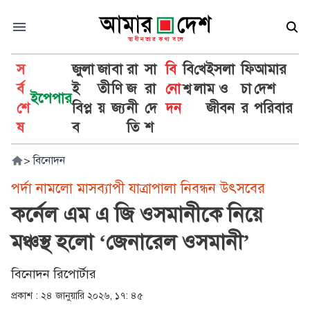
স
জুলা
জা
বা
রা
সা
বি
বি
খে
ইসলা
ফি
আমার
র্ব
ই
তী
ণি
জ
রা
নো
শ্ব
লা
ম ও
চা
দেশ
ইপেপার
শে
বিপ্ল
য়
জ্য
নী
দে
দন
জীবন
র
পরিবার
ষ
ব
তি
শ
>
বিনোদন
পর্দা নামলো মাসব্যাপী যাত্রাপালা নিবন্ধন উৎসবের
কর্নেল এম এ জি ওসমানীকে নিয়ে
মঞ্চস্থ হলো ‘জেনারেল ওসমানী’
বিনোদন রিপোর্টার
প্রকাশ :
২৪ জানুয়ারি ২০২৬, ১৭: ৪৫