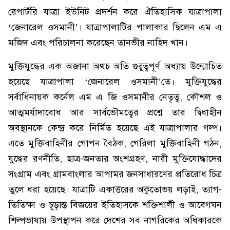
রেপার্টরি যাত্রা ইউনিট প্রদর্শন করে ঐতিহাসিক যাত্রাপালা
‘জেনারেল ওসমানী’। যাত্রাপালাটির পালাকার ছিলেন এম এ
মজিদ এবং পরিচালনা করেছেন তানভীর নাহিদ খান।
মুক্তিযুদ্ধের এক অজানা অথচ অতি গুরুত্বপূর্ণ অধ্যায় উন্মোচিত
হয়েছে যাত্রাপালা ‘জেনারেল ওসমানী’তে। মুক্তিযুদ্ধের
সর্বাধিনায়ক কর্নেল এম এ জি ওসমানীর নেতৃত্ব, কৌশল ও
আত্মমর্যাদাবোধ আর সার্বভৌমত্বের প্রশ্নে তার দ্বিধাহীন
অবস্থানকে কেন্দ্র করে নির্মিত হয়েছে এই যাত্রাপালার গল্প।
এতে মুক্তিবাহিনীর গোপন বৈঠক, গেরিলা মুক্তিবাহিনী গঠন,
যুদ্ধের রণনীতি, ছাত্র-জনতার অংশগ্রহণ, নারী মুক্তিযোদ্ধাদের
সংগ্রাম এবং গ্রামবাংলার আপামর জনসাধারণের প্রতিরোধ চিত্র
তুলে ধরা হয়েছে। যাত্রাটি একাত্তরের অকুতোভয় লড়াই, ত্যাগ-
তিতিক্ষা ও চূড়ান্ত বিজয়ের ইতিহাসকে শক্তিশালী ও আবেগঘন
শিল্পভাষায় উপস্থাপন করে দেশের সব নাগরিকের অধিকারকে