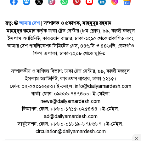
স্বত্ব: ©️
আমার দেশ
| সম্পাদক ও প্রকাশক, মাহমুদুর রহমান
মাহমুদুর রহমান
কর্তৃক ঢাকা ট্রেড সেন্টার (৮ম ফ্লোর), ৯৯, কাজী নজরুল
ইসলাম অ্যাভিনিউ, কারওয়ান বাজার, ঢাকা-১২১৫ থেকে প্রকাশিত এবং
আমার দেশ পাবলিকেশন লিমিটেড প্রেস, ৪৪৬/সি ও ৪৪৬/ডি, তেজগাঁও
শিল্প এলাকা, ঢাকা-১২০৮ থেকে মুদ্রিত।
সম্পাদকীয় ও বাণিজ্য বিভাগ: ঢাকা ট্রেড সেন্টার, ৯৯, কাজী নজরুল
ইসলাম অ্যাভিনিউ, কারওয়ান বাজার, ঢাকা-১২১৫।
ফোন: ০২-৫৫০১২২৫০। ই-মেইল: info@dailyamardesh.com
বার্তা: ফোন: ০৯৬৬৬-৭৪৭৪০০। ই-মেইল:
news@dailyamardesh.com
বিজ্ঞাপন: ফোন: +৮৮০-১৭১৫-০২৫৪৩৪ । ই-মেইল:
ad@dailyamardesh.com
সার্কুলেশন: ফোন: +৮৮০-০১৮১৯-৮৭৮৬৮৭ । ই-মেইল:
circulation@dailyamardesh.com