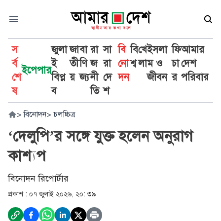
স
জুলা
জা
বা
রা
সা
বি
বি
খে
ইসলা
ফি
আমার
র্ব
ই
তী
ণি
জ
রা
নো
শ্ব
লা
ম ও
চা
দেশ
ইপেপার
শে
বিপ্ল
য়
জ্য
নী
দে
দন
জীবন
র
পরিবার
ষ
ব
তি
শ
>
বিনোদন
>
চলচ্চিত্র
‘দেলুপি’র সঙ্গে যুক্ত হলেন অনুরাগ
কাশ্যপ
বিনোদন রিপোর্টার
প্রকাশ :
০৭ জুলাই ২০২৬, ২০: ৩৯