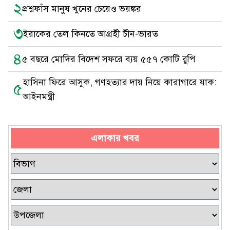
২
প্রশ্নফাঁস মানুষ খুনের চেয়েও ভয়ঙ্কর
৩
ইরাকের তেল কিনতে আগ্রহী চীন-ভারত
৪
৫ বছরে মোদির বিদেশ সফরে ব্যয় ৫৫৭ কোটি রুপি
হাসিনা ফিরে আসুক, গণহত্যার দায় নিয়ে কারাগারে যাক:
৫
আইনমন্ত্রী
এলাকার খবর