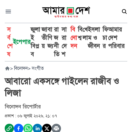
স
জুলা
জা
বা
রা
সা
বি
বি
খে
ইসলা
ফি
আমার
র্ব
ই
তী
ণি
জ
রা
নো
শ্ব
লা
ম ও
চা
দেশ
ইপেপার
শে
বিপ্ল
য়
জ্য
নী
দে
দন
জীবন
র
পরিবার
ষ
ব
তি
শ
>
বিনোদন
>
সংগীত
আবারো একসঙ্গে গাইলেন রাজীব ও
লিজা
বিনোদন রিপোর্টার
প্রকাশ :
০৬ জুলাই ২০২৬, ২১: ০৭