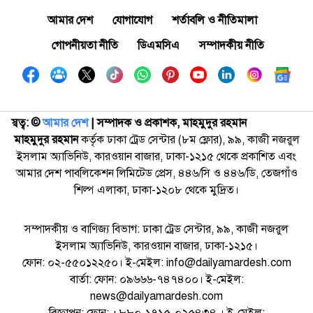
আমার দেশ
যোগাযোগ
শর্তাবলি ও নীতিমালা
গোপনীয়তা নীতি
ডিএমসিএ
সম্পাদকীয় নীতি
স্বত্ব: ©️
আমার দেশ
| সম্পাদক ও প্রকাশক, মাহমুদুর রহমান
মাহমুদুর রহমান
কর্তৃক ঢাকা ট্রেড সেন্টার (৮ম ফ্লোর), ৯৯, কাজী নজরুল
ইসলাম অ্যাভিনিউ, কারওয়ান বাজার, ঢাকা-১২১৫ থেকে প্রকাশিত এবং
আমার দেশ পাবলিকেশন লিমিটেড প্রেস, ৪৪৬/সি ও ৪৪৬/ডি, তেজগাঁও
শিল্প এলাকা, ঢাকা-১২০৮ থেকে মুদ্রিত।
সম্পাদকীয় ও বাণিজ্য বিভাগ: ঢাকা ট্রেড সেন্টার, ৯৯, কাজী নজরুল
ইসলাম অ্যাভিনিউ, কারওয়ান বাজার, ঢাকা-১২১৫।
ফোন: ০২-৫৫০১২২৫০। ই-মেইল: info@dailyamardesh.com
বার্তা: ফোন: ০৯৬৬৬-৭৪৭৪০০। ই-মেইল:
news@dailyamardesh.com