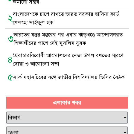
কমানো সম্ভব
বাংলাদেশকে চাপে রাখতে ভারত সরকার হাসিনা কার্ড
২
খেলছে: সাইফুল হক
ভারতের যন্তর মন্তরের পর এবার ঝাড়খণ্ডে আন্দোলনরত
৩
শিক্ষার্থীদের পাশে সেই মুসলিম যুবক
স্বৈরাচারবিরোধী আন্দোলনের নেতা উপল বখতের স্মরণে
৪
দোয়া ও আলোচনা সভা
৫
সার্ক মহাসচিবের সঙ্গে জাতীয় বিশ্ববিদ্যালয় ভিসির বৈঠক
এলাকার খবর