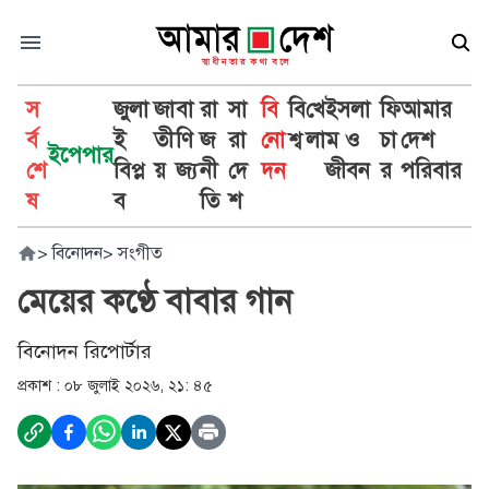
স
জুলা
জা
বা
রা
সা
বি
বি
খে
ইসলা
ফি
আমার
র্ব
ই
তী
ণি
জ
রা
নো
শ্ব
লা
ম ও
চা
দেশ
ইপেপার
শে
বিপ্ল
য়
জ্য
নী
দে
দন
জীবন
র
পরিবার
ষ
ব
তি
শ
>
বিনোদন
>
সংগীত
মেয়ের কণ্ঠে বাবার গান
বিনোদন রিপোর্টার
প্রকাশ :
০৮ জুলাই ২০২৬, ২১: ৪৫