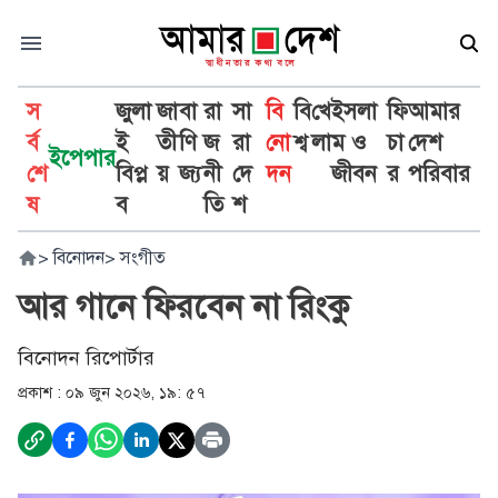
স
জুলা
জা
বা
রা
সা
বি
বি
খে
ইসলা
ফি
আমার
র্ব
ই
তী
ণি
জ
রা
নো
শ্ব
লা
ম ও
চা
দেশ
ইপেপার
শে
বিপ্ল
য়
জ্য
নী
দে
দন
জীবন
র
পরিবার
ষ
ব
তি
শ
>
বিনোদন
>
সংগীত
আর গানে ফিরবেন না রিংকু
বিনোদন রিপোর্টার
প্রকাশ :
০৯ জুন ২০২৬, ১৯: ৫৭