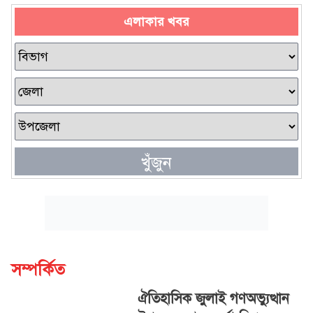
এলাকার খবর
খুঁজুন
সম্পর্কিত
ঐতিহাসিক জুলাই গণঅভ্যুত্থান