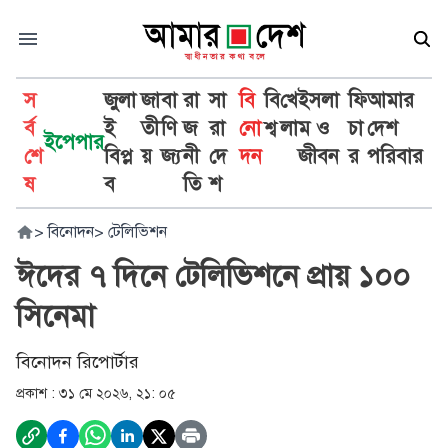
স
জুলা
জা
বা
রা
সা
বি
বি
খে
ইসলা
ফি
আমার
র্ব
ই
তী
ণি
জ
রা
নো
শ্ব
লা
ম ও
চা
দেশ
ইপেপার
শে
বিপ্ল
য়
জ্য
নী
দে
দন
জীবন
র
পরিবার
ষ
ব
তি
শ
>
বিনোদন
>
টেলিভিশন
ঈদের ৭ দিনে টেলিভিশনে প্রায় ১০০
সিনেমা
বিনোদন রিপোর্টার
প্রকাশ :
৩১ মে ২০২৬, ২১: ০৫