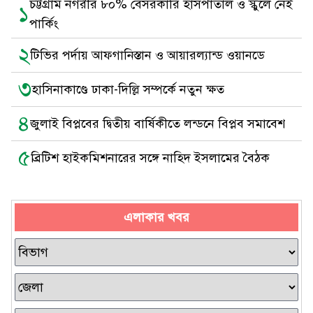
চট্টগ্রাম নগরীর ৮০% বেসরকারি হাসপাতাল ও স্কুলে নেই
১
পার্কিং
২
টিভির পর্দায় আফগানিস্তান ও আয়ারল্যান্ড ওয়ানডে
৩
হাসিনাকাণ্ডে ঢাকা-দিল্লি সম্পর্কে নতুন ক্ষত
৪
জুলাই বিপ্লবের দ্বিতীয় বার্ষিকীতে লন্ডনে বিপ্লব সমাবেশ
৫
ব্রিটিশ হাইকমিশনারের সঙ্গে নাহিদ ইসলামের বৈঠক
এলাকার খবর