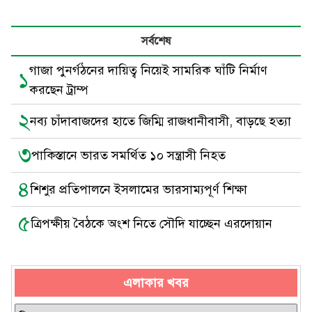
সর্বশেষ
গাজা পুনর্গঠনের দায়িত্ব নিয়েই সামরিক ঘাঁটি নির্মাণ
১
করছেন ট্রাম্প
২
নব্য চাঁদাবাজদের হাতে জিম্মি রাজধানীবাসী, বাড়ছে হত্যা
৩
পাকিস্তানে ভারত সমর্থিত ১০ সন্ত্রাসী নিহত
৪
শিশুর প্রতিপালনে ইসলামের ভারসাম্যপূর্ণ শিক্ষা
৫
ত্রিপক্ষীয় বৈঠকে অংশ নিতে সৌদি যাচ্ছেন এরদোয়ান
এলাকার খবর