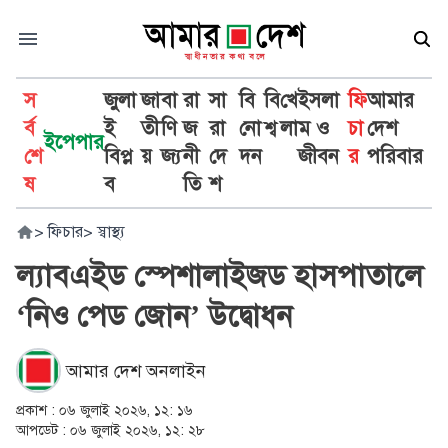
স
জুলা
জা
বা
রা
সা
বি
বি
খে
ইসলা
ফি
আমার
র্ব
ই
তী
ণি
জ
রা
নো
শ্ব
লা
ম ও
চা
দেশ
ইপেপার
শে
বিপ্ল
য়
জ্য
নী
দে
দন
জীবন
র
পরিবার
ষ
ব
তি
শ
>
ফিচার
>
স্বাস্থ্য
ল্যাবএইড স্পেশালাইজড হাসপাতালে
‘নিও পেড জোন’ উদ্বোধন
আমার দেশ অনলাইন
প্রকাশ :
০৬ জুলাই ২০২৬, ১২: ১৬
আপডেট :
০৬ জুলাই ২০২৬, ১২: ২৮