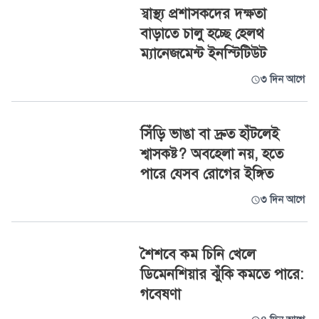
স্বাস্থ্য প্রশাসকদের দক্ষতা
বাড়াতে চালু হচ্ছে হেলথ
ম্যানেজমেন্ট ইনস্টিটিউট
৩ দিন আগে
সিঁড়ি ভাঙা বা দ্রুত হাঁটলেই
শ্বাসকষ্ট? অবহেলা নয়, হতে
পারে যেসব রোগের ইঙ্গিত
৩ দিন আগে
শৈশবে কম চিনি খেলে
ডিমেনশিয়ার ঝুঁকি কমতে পারে:
গবেষণা