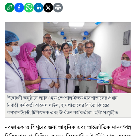
উদ্বোধনী অনুষ্ঠানে ল্যাবএইড স্পেশালাইজড হাসপাতালের প্রধান
নির্বাহী কর্মকর্তা আহমদ দাউদ, হাসপাতালের বিভিন্ন বিষয়ের
কনসালট্যান্ট, চিকিৎসক এবং ঊর্ধ্বতন কর্মকর্তারা ।ছবি: সংগৃহীত
নবজাতক ও শিশুদের জন্য আধুনিক এবং আন্তর্জাতিক মানসম্পন্ন