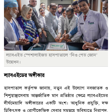
ল্যাবএইড স্পেশালাইজড হাসপাতালে ‘নিও পেড জোন’
উদ্বোধন।
ল্যাবএইডের অঙ্গীকার
হাসপাতাল কর্তৃপক্ষ জানায়, নতুন এই উদ্যোগ নবজাতক ও
শিশুস্বাস্থ্যসেবায় আন্তর্জাতিক মান প্রতিষ্ঠার ক্ষেত্রে ল্যাবএইডের
দীর্ঘমেয়াদি অঙ্গীকারের একটি অংশ। আধুনিক প্রযুক্তি, দক্ষ
চিকিৎসক ও রোগীকেন্দ্রিক সেবার সমন্বয়ে ভবিষ্যতে নিরাপদ,