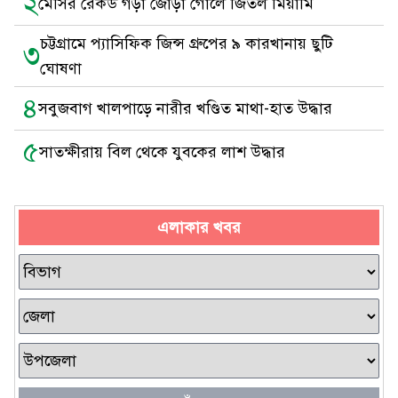
২
মেসির রেকর্ড গড়া জোড়া গোলে জিতল মিয়ামি
চট্টগ্রামে প্যাসিফিক জিন্স গ্রুপের ৯ কারখানায় ছুটি
৩
ঘোষণা
৪
সবুজবাগ খালপাড়ে নারীর খণ্ডিত মাথা-হাত উদ্ধার
৫
সাতক্ষীরায় বিল থেকে যুবকের লাশ উদ্ধার
এলাকার খবর