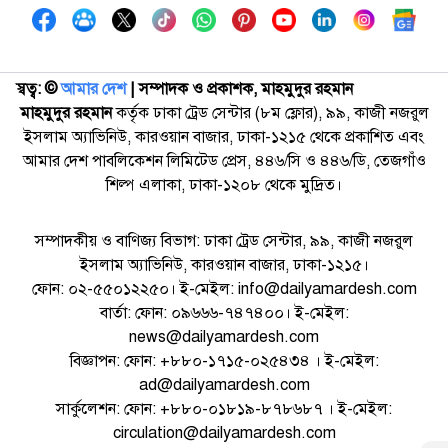
স্বত্ব: ©️
আমার দেশ
| সম্পাদক ও প্রকাশক, মাহমুদুর রহমান
মাহমুদুর রহমান
কর্তৃক ঢাকা ট্রেড সেন্টার (৮ম ফ্লোর), ৯৯, কাজী নজরুল
ইসলাম অ্যাভিনিউ, কারওয়ান বাজার, ঢাকা-১২১৫ থেকে প্রকাশিত এবং
আমার দেশ পাবলিকেশন লিমিটেড প্রেস, ৪৪৬/সি ও ৪৪৬/ডি, তেজগাঁও
শিল্প এলাকা, ঢাকা-১২০৮ থেকে মুদ্রিত।
সম্পাদকীয় ও বাণিজ্য বিভাগ: ঢাকা ট্রেড সেন্টার, ৯৯, কাজী নজরুল
ইসলাম অ্যাভিনিউ, কারওয়ান বাজার, ঢাকা-১২১৫।
ফোন: ০২-৫৫০১২২৫০। ই-মেইল: info@dailyamardesh.com
বার্তা: ফোন: ০৯৬৬৬-৭৪৭৪০০। ই-মেইল:
news@dailyamardesh.com
বিজ্ঞাপন: ফোন: +৮৮০-১৭১৫-০২৫৪৩৪ । ই-মেইল:
ad@dailyamardesh.com
সার্কুলেশন: ফোন: +৮৮০-০১৮১৯-৮৭৮৬৮৭ । ই-মেইল:
circulation@dailyamardesh.com