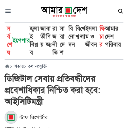
স
জুলা
জা
বা
রা
সা
বি
বি
খে
ইসলা
ফি
আমার
র্ব
ই
তী
ণি
জ
রা
নো
শ্ব
লা
ম ও
চা
দেশ
ইপেপার
শে
বিপ্ল
য়
জ্য
নী
দে
দন
জীবন
র
পরিবার
ষ
ব
তি
শ
>
ফিচার
>
তথ্য-প্রযুক্তি
ডিজিটাল সেবায় প্রতিবন্ধীদের
প্রবেশাধিকার নিশ্চিত করা হবে:
আইসিটিমন্ত্রী
স্টাফ রিপোর্টার