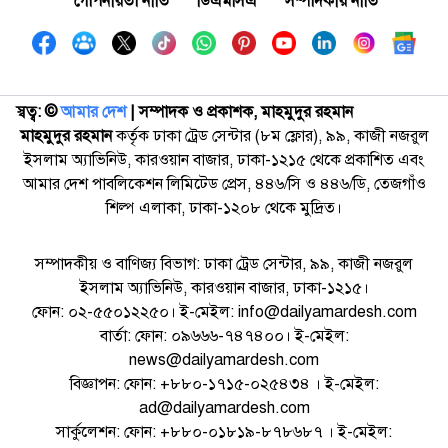
গোপনীয়তা নীতি
ডিএমসিএ
সম্পাদকীয় নীতি
স্বত্ব: ©️
আমার দেশ
| সম্পাদক ও প্রকাশক, মাহমুদুর রহমান
মাহমুদুর রহমান
কর্তৃক ঢাকা ট্রেড সেন্টার (৮ম ফ্লোর), ৯৯, কাজী নজরুল
ইসলাম অ্যাভিনিউ, কারওয়ান বাজার, ঢাকা-১২১৫ থেকে প্রকাশিত এবং
আমার দেশ পাবলিকেশন লিমিটেড প্রেস, ৪৪৬/সি ও ৪৪৬/ডি, তেজগাঁও
শিল্প এলাকা, ঢাকা-১২০৮ থেকে মুদ্রিত।
সম্পাদকীয় ও বাণিজ্য বিভাগ: ঢাকা ট্রেড সেন্টার, ৯৯, কাজী নজরুল
ইসলাম অ্যাভিনিউ, কারওয়ান বাজার, ঢাকা-১২১৫।
ফোন: ০২-৫৫০১২২৫০। ই-মেইল: info@dailyamardesh.com
বার্তা: ফোন: ০৯৬৬৬-৭৪৭৪০০। ই-মেইল:
news@dailyamardesh.com
বিজ্ঞাপন: ফোন: +৮৮০-১৭১৫-০২৫৪৩৪ । ই-মেইল:
ad@dailyamardesh.com
সার্কুলেশন: ফোন: +৮৮০-০১৮১৯-৮৭৮৬৮৭ । ই-মেইল: