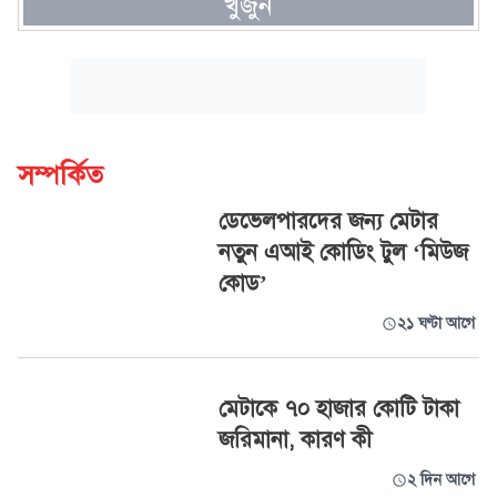
খুঁজুন
সম্পর্কিত
ডেভেলপারদের জন্য মেটার
নতুন এআই কোডিং টুল ‘মিউজ
কোড’
২১ ঘণ্টা আগে
মেটাকে ৭০ হাজার কোটি টাকা
জরিমানা, কারণ কী
২ দিন আগে