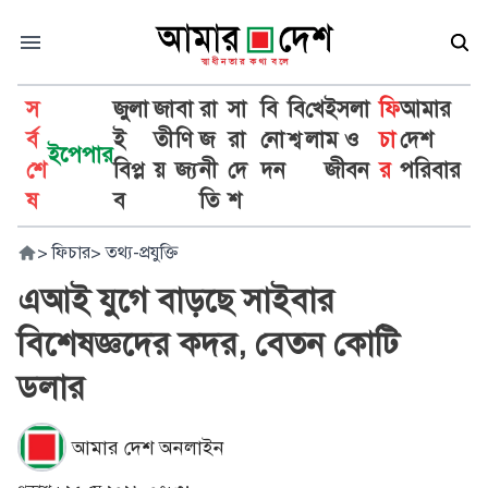
স
জুলা
জা
বা
রা
সা
বি
বি
খে
ইসলা
ফি
আমার
র্ব
ই
তী
ণি
জ
রা
নো
শ্ব
লা
ম ও
চা
দেশ
ইপেপার
শে
বিপ্ল
য়
জ্য
নী
দে
দন
জীবন
র
পরিবার
ষ
ব
তি
শ
>
ফিচার
>
তথ্য-প্রযুক্তি
এআই যুগে বাড়ছে সাইবার
বিশেষজ্ঞদের কদর, বেতন কোটি
ডলার
আমার দেশ অনলাইন