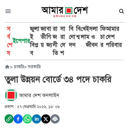
স
জুলা
জা
বা
রা
সা
বি
বি
খে
ইসলা
ফি
আমার
র্ব
ই
তী
ণি
জ
রা
নো
শ্ব
লা
ম ও
চা
দেশ
ইপেপার
শে
বিপ্ল
য়
জ্য
নী
দে
দন
জীবন
র
পরিবার
ষ
ব
তি
শ
>
চাকরি
>
সরকারি
তুলা উন্নয়ন বোর্ডে ৩৪ পদে চাকরি
আমার দেশ অনলাইন
প্রকাশ :
২৭ ফেব্রুয়ারি ২০২৬, ১৬: ০৮