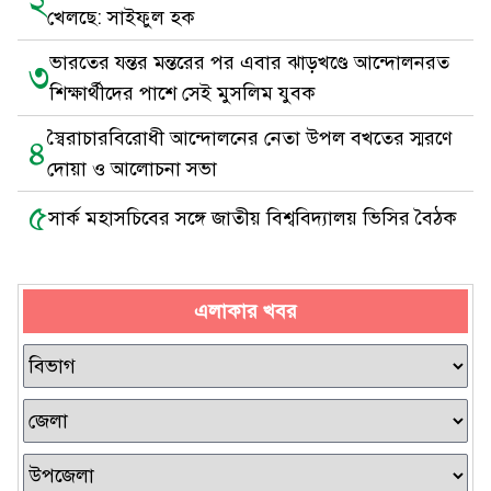
২
খেলছে: সাইফুল হক
ভারতের যন্তর মন্তরের পর এবার ঝাড়খণ্ডে আন্দোলনরত
৩
শিক্ষার্থীদের পাশে সেই মুসলিম যুবক
স্বৈরাচারবিরোধী আন্দোলনের নেতা উপল বখতের স্মরণে
৪
দোয়া ও আলোচনা সভা
৫
সার্ক মহাসচিবের সঙ্গে জাতীয় বিশ্ববিদ্যালয় ভিসির বৈঠক
এলাকার খবর