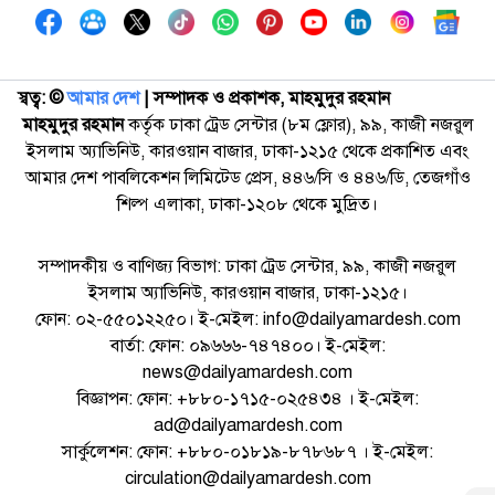
স্বত্ব: ©️
আমার দেশ
| সম্পাদক ও প্রকাশক, মাহমুদুর রহমান
মাহমুদুর রহমান
কর্তৃক ঢাকা ট্রেড সেন্টার (৮ম ফ্লোর), ৯৯, কাজী নজরুল
ইসলাম অ্যাভিনিউ, কারওয়ান বাজার, ঢাকা-১২১৫ থেকে প্রকাশিত এবং
আমার দেশ পাবলিকেশন লিমিটেড প্রেস, ৪৪৬/সি ও ৪৪৬/ডি, তেজগাঁও
শিল্প এলাকা, ঢাকা-১২০৮ থেকে মুদ্রিত।
সম্পাদকীয় ও বাণিজ্য বিভাগ: ঢাকা ট্রেড সেন্টার, ৯৯, কাজী নজরুল
ইসলাম অ্যাভিনিউ, কারওয়ান বাজার, ঢাকা-১২১৫।
ফোন: ০২-৫৫০১২২৫০। ই-মেইল: info@dailyamardesh.com
বার্তা: ফোন: ০৯৬৬৬-৭৪৭৪০০। ই-মেইল:
news@dailyamardesh.com
বিজ্ঞাপন: ফোন: +৮৮০-১৭১৫-০২৫৪৩৪ । ই-মেইল:
ad@dailyamardesh.com
সার্কুলেশন: ফোন: +৮৮০-০১৮১৯-৮৭৮৬৮৭ । ই-মেইল:
circulation@dailyamardesh.com