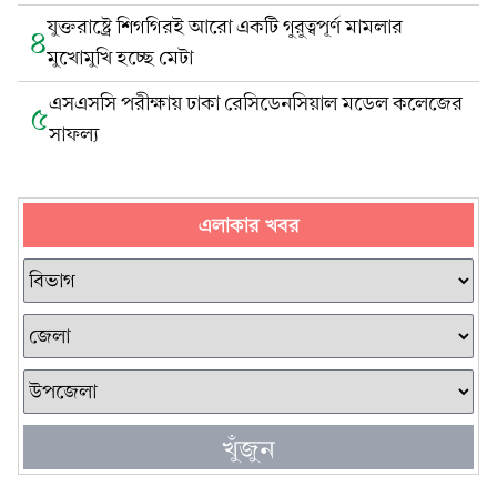
যুক্তরাষ্ট্রে শিগগিরই আরো একটি গুরুত্বপূর্ণ মামলার
৪
মুখোমুখি হচ্ছে মেটা
এসএসসি পরীক্ষায় ঢাকা রেসিডেনসিয়াল মডেল কলেজের
৫
সাফল্য
এলাকার খবর
খুঁজুন