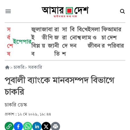
স
জুলা
জা
বা
রা
সা
বি
বি
খে
ইসলা
ফি
আমার
র্ব
ই
তী
ণি
জ
রা
নো
শ্ব
লা
ম ও
চা
দেশ
ইপেপার
শে
বিপ্ল
য়
জ্য
নী
দে
দন
জীবন
র
পরিবার
ষ
ব
তি
শ
>
চাকরি
>
সরকারি
পূবালী ব্যাংকে মানবসম্পদ বিভাগে
চাকরি
চাকরি ডেস্ক
প্রকাশ :
১২ মে ২০২৬, ১৮: ৪৪