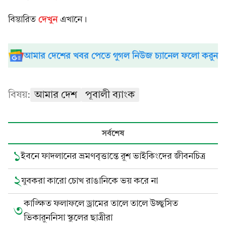
দেখুন
বিস্তারিত
এখানে।
আমার দেশের খবর পেতে গুগল নিউজ চ্যানেল ফলো করুন
বিষয়:
আমার দেশ
পূবালী ব্যাংক
সর্বশেষ
১
ইবনে ফাদলানের ভ্রমণবৃত্তান্তে রুশ ভাইকিংদের জীবনচিত্র
২
যুবকরা কারো চোখ রাঙানিকে ভয় করে না
কাঙ্ক্ষিত ফলাফলে ড্রামের তালে তালে উচ্ছ্বসিত
৩
ভিকারুননিসা স্কুলের ছাত্রীরা