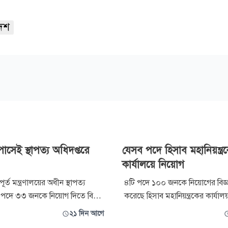
েশ
সেই স্থাপত্য অধিদপ্তরে
যেসব পদে হিসাব মহানিয়ন্ত্র
কার্যালয়ে নিয়োগ
র্ত মন্ত্রণালয়ের অধীন স্থাপত্য
৪টি পদে ১০০ জনকে নিয়োগের বিজ্ঞপ্
 পদে ৩৩ জনকে নিয়োগ দিতে বিজ্ঞপ্তি
করেছে হিসাব মহানিয়ন্ত্রকের কার্য
। আগ্রহী প্রার্থীরা অনলাইনে আবেদন
শুরু হবে ৬ আগস্ট সকাল ১০টা থে
২১ দিন আগে
। আবেদন শুরু হয়েছে ১৫ জুলাই
আগস্ট বিকেল ৪টা পর্যন্ত। আগ্রহী প্রার