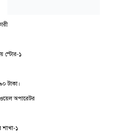
কারী
ীয় স্টোর-১
৯০ টাকা।
বওয়েল অপারেটর
র শাখা-১