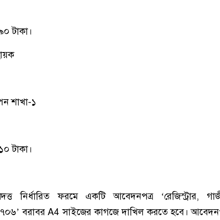
৯০ টাকা।
হায়ক
াপন শাখা-১
১০ টাকা।
দত্ত নির্ধারিত ফরমে একটি আবেদনপত্র ‘রেজিস্ট্রার, গাজ
র-১৭০৬’ বরাবর A4 সাইজের কাগজে দাখিল করতে হবে। আবেদনপত