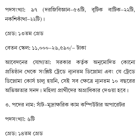
পদসংখ্যা: ৯৭ (দরজিবিজ্ঞান-৫৩টি, বুটিক বাটিক-২২টি,
নকশিকাঁথা-২২টি)।
গ্রেড: ১৩তম গ্রেড
বেতন স্কেল: ১১,০০০-২৬,৫৯০/- টাকা
আবেদনের যোগ্যতা: সরকার কর্তৃক অনুমোদিত কোনো
প্রতিষ্ঠান থেকে সংশ্লিষ্ট ট্রেডে ন্যূনতম ডিপ্লোমা এবং যে ট্রেডে
ডিপ্লোমা কোর্স চালু হয়নি, সেই সব ক্ষেত্রে ন্যূনতম ১০ বছরের
অভিজ্ঞতার সনদ। মহিলা প্রার্থীদের অগ্রাধিকার দেওয়া হবে।
৩. পদের নাম: সাঁট-মুদ্রাক্ষরিক কাম কম্পিউটার অপারেটর
পদসংখ্যা: ৬টি
গ্রেড: ১৪তম গ্রেড