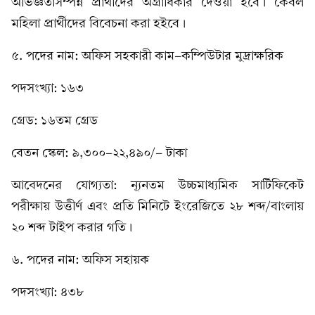
অভিজ্ঞতাসম্পন্ন প্রার্থীদের অগ্রাধিকার দেওয়া হবে। কেবল
মহিলা প্রার্থীদের বিবেচনা করা হইবে।
৫. পদের নাম: অফিস সহকারী কাম-কম্পিউটার মুদ্রাক্ষরিক
পদসংখ্যা: ১৬৩
গ্রেড: ১৬তম গ্রেড
বেতন স্কেল: ৯,৩০০-২২,৪৯০/- টাকা
আবেদনের যোগ্যতা: ন্যূনতম উচ্চমাধ্যমিক সার্টিফিকেট
পরীক্ষায় উত্তীর্ণ এবং প্রতি মিনিটে ইংরেজিতে ২৮ শব্দ/বাংলায়
২০ শব্দ টাইপ করার গতি।
৬. পদের নাম: অফিস সহায়ক
পদসংখ্যা: ৪৩৮