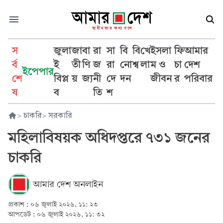
স
জুলা
জা
বা
রা
সা
বি
বি
খে
ইসলা
ফি
আমার
র্ব
ই
তী
ণি
জ
রা
নো
শ্ব
লা
ম ও
চা
দেশ
ইপেপার
শে
বিপ্ল
য়
জ্য
নী
দে
দন
জীবন
র
পরিবার
ষ
ব
তি
শ
>
চাকরি
>
সরকারি
মহিলাবিষয়ক অধিদপ্তরে ৭৩১ জনের
চাকরি
আমার দেশ অনলাইন
প্রকাশ :
০৬ জুলাই ২০২৬, ১১: ২৩
আপডেট :
০৬ জুলাই ২০২৬, ১১: ৩২