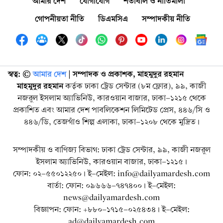
আমার দেশ
যোগাযোগ
শর্তাবলি ও নীতিমালা
গোপনীয়তা নীতি
ডিএমসিএ
সম্পাদকীয় নীতি
স্বত্ব: ©️
আমার দেশ
| সম্পাদক ও প্রকাশক, মাহমুদুর রহমান
মাহমুদুর রহমান
কর্তৃক ঢাকা ট্রেড সেন্টার (৮ম ফ্লোর), ৯৯, কাজী
নজরুল ইসলাম অ্যাভিনিউ, কারওয়ান বাজার, ঢাকা-১২১৫ থেকে
প্রকাশিত এবং আমার দেশ পাবলিকেশন লিমিটেড প্রেস, ৪৪৬/সি ও
৪৪৬/ডি, তেজগাঁও শিল্প এলাকা, ঢাকা-১২০৮ থেকে মুদ্রিত।
সম্পাদকীয় ও বাণিজ্য বিভাগ: ঢাকা ট্রেড সেন্টার, ৯৯, কাজী নজরুল
ইসলাম অ্যাভিনিউ, কারওয়ান বাজার, ঢাকা-১২১৫।
ফোন: ০২-৫৫০১২২৫০। ই-মেইল: info@dailyamardesh.com
বার্তা: ফোন: ০৯৬৬৬-৭৪৭৪০০। ই-মেইল:
news@dailyamardesh.com
বিজ্ঞাপন: ফোন: +৮৮০-১৭১৫-০২৫৪৩৪ । ই-মেইল:
ad@dailyamardesh.com