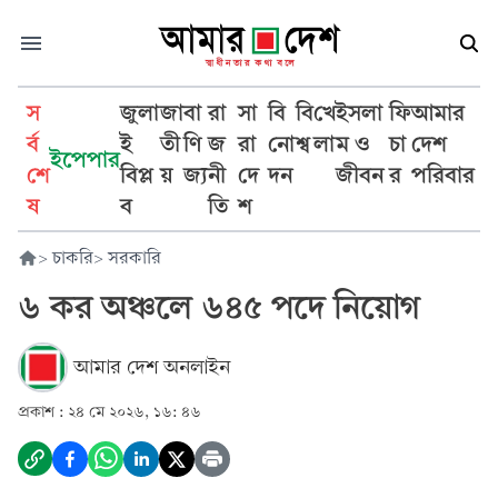
স
জুলা
জা
বা
রা
সা
বি
বি
খে
ইসলা
ফি
আমার
র্ব
ই
তী
ণি
জ
রা
নো
শ্ব
লা
ম ও
চা
দেশ
ইপেপার
শে
বিপ্ল
য়
জ্য
নী
দে
দন
জীবন
র
পরিবার
ষ
ব
তি
শ
>
চাকরি
>
সরকারি
৬ কর অঞ্চলে ৬৪৫ পদে নিয়োগ
আমার দেশ অনলাইন
প্রকাশ :
২৪ মে ২০২৬, ১৬: ৪৬