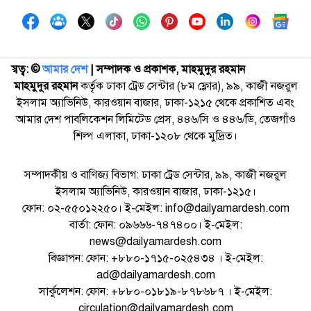
স্বত্ব: ©️
আমার দেশ
| সম্পাদক ও প্রকাশক, মাহমুদুর রহমান
মাহমুদুর রহমান
কর্তৃক ঢাকা ট্রেড সেন্টার (৮ম ফ্লোর), ৯৯, কাজী নজরুল
ইসলাম অ্যাভিনিউ, কারওয়ান বাজার, ঢাকা-১২১৫ থেকে প্রকাশিত এবং
আমার দেশ পাবলিকেশন লিমিটেড প্রেস, ৪৪৬/সি ও ৪৪৬/ডি, তেজগাঁও
শিল্প এলাকা, ঢাকা-১২০৮ থেকে মুদ্রিত।
সম্পাদকীয় ও বাণিজ্য বিভাগ: ঢাকা ট্রেড সেন্টার, ৯৯, কাজী নজরুল
ইসলাম অ্যাভিনিউ, কারওয়ান বাজার, ঢাকা-১২১৫।
ফোন: ০২-৫৫০১২২৫০। ই-মেইল: info@dailyamardesh.com
বার্তা: ফোন: ০৯৬৬৬-৭৪৭৪০০। ই-মেইল:
news@dailyamardesh.com
বিজ্ঞাপন: ফোন: +৮৮০-১৭১৫-০২৫৪৩৪ । ই-মেইল:
ad@dailyamardesh.com
সার্কুলেশন: ফোন: +৮৮০-০১৮১৯-৮৭৮৬৮৭ । ই-মেইল:
circulation@dailyamardesh.com