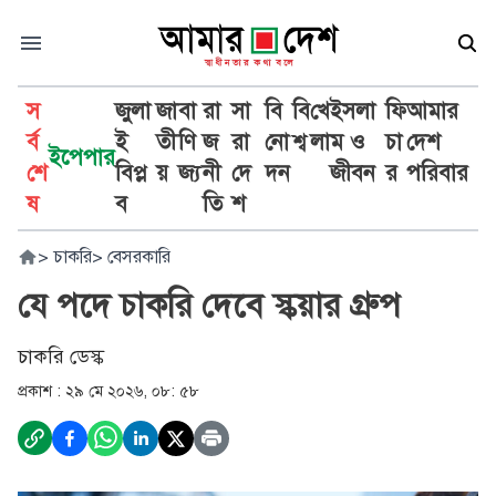
স
জুলা
জা
বা
রা
সা
বি
বি
খে
ইসলা
ফি
আমার
র্ব
ই
তী
ণি
জ
রা
নো
শ্ব
লা
ম ও
চা
দেশ
ইপেপার
শে
বিপ্ল
য়
জ্য
নী
দে
দন
জীবন
র
পরিবার
ষ
ব
তি
শ
>
চাকরি
>
বেসরকারি
যে পদে চাকরি দেবে স্কয়ার গ্রুপ
চাকরি ডেস্ক
প্রকাশ :
২৯ মে ২০২৬, ০৮: ৫৮