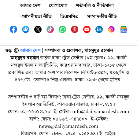
আমার দেশ
যোগাযোগ
শর্তাবলি ও নীতিমালা
গোপনীয়তা নীতি
ডিএমসিএ
সম্পাদকীয় নীতি
স্বত্ব: ©️
আমার দেশ
| সম্পাদক ও প্রকাশক, মাহমুদুর রহমান
মাহমুদুর রহমান
কর্তৃক ঢাকা ট্রেড সেন্টার (৮ম ফ্লোর), ৯৯, কাজী
নজরুল ইসলাম অ্যাভিনিউ, কারওয়ান বাজার, ঢাকা-১২১৫ থেকে
প্রকাশিত এবং আমার দেশ পাবলিকেশন লিমিটেড প্রেস, ৪৪৬/সি ও
৪৪৬/ডি, তেজগাঁও শিল্প এলাকা, ঢাকা-১২০৮ থেকে মুদ্রিত।
সম্পাদকীয় ও বাণিজ্য বিভাগ: ঢাকা ট্রেড সেন্টার, ৯৯, কাজী নজরুল
ইসলাম অ্যাভিনিউ, কারওয়ান বাজার, ঢাকা-১২১৫।
ফোন: ০২-৫৫০১২২৫০। ই-মেইল: info@dailyamardesh.com
বার্তা: ফোন: ০৯৬৬৬-৭৪৭৪০০। ই-মেইল:
news@dailyamardesh.com
বিজ্ঞাপন: ফোন: +৮৮০-১৭১৫-০২৫৪৩৪ । ই-মেইল: