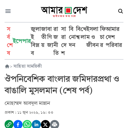
স
জুলা
জা
বা
রা
সা
বি
বি
খে
ইসলা
ফি
আমার
র্ব
ই
তী
ণি
জ
রা
নো
শ্ব
লা
ম ও
চা
দেশ
ইপেপার
শে
বিপ্ল
য়
জ্য
নী
দে
দন
জীবন
র
পরিবার
ষ
ব
তি
শ
>
সাহিত্য সাময়িকী
ঔপনিবেশিক বাংলার জমিদারপ্রথা ও
বাঙালি মুসলমান (শেষ পর্ব)
মোহাম্মদ আবদুল মান্নান
প্রকাশ :
১১ জুন ২০২৬, ১৬: ৩৩