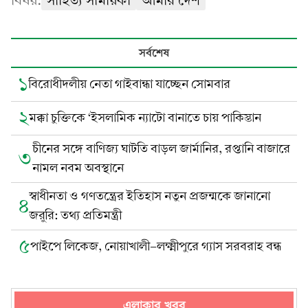
বিষয়:
সাহিত্য সাময়িকী
আমার দেশ
সর্বশেষ
১
বিরোধীদলীয় নেতা গাইবান্ধা যাচ্ছেন সোমবার
২
মক্কা চুক্তিকে ‘ইসলামিক ন্যাটো বানাতে চায় পাকিস্তান
চীনের সঙ্গে বাণিজ্য ঘাটতি বাড়ল জার্মানির, রপ্তানি বাজারে
৩
নামল নবম অবস্থানে
স্বাধীনতা ও গণতন্ত্রের ইতিহাস নতুন প্রজন্মকে জানানো
৪
জরুরি: তথ্য প্রতিমন্ত্রী
৫
পাইপে লিকেজ, নোয়াখালী-লক্ষ্মীপুরে গ্যাস সরবরাহ বন্ধ
এলাকার খবর