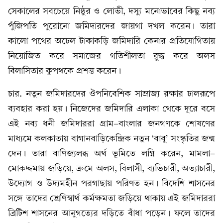
সেকালের সবচেয়ে নিষ্ঠুর ও লোভী, দস্যু মনোভাবের কিছু নব্য
পুঁজিপতি পুরোনো জমিদারদের জায়গা দখল করেন। তারা
কালো পথের অঢেল টাকাকড়ি জমিদারি কেনার প্রতিযোগিতায়
নিয়োজিত করে সমাজের গতিশীলতা রুদ্ধ করে অলস
বিলাসিতার কুপথকে প্রশস্ত করেন।
চার. নতুন জমিদারদের ঔপনিবেশিক সাম্রাজ্য রক্ষার ঢালরূপে
ব্যবহার করা হয়। নিজেদের জমিদারি এলাকা থেকে দূরে বসে
এই নব্য ধনী জমিদাররা গ্রাম-বাংলার জনগণকে শোষণের
মাধ্যমে কলকাতায় বাগানবাড়িকেন্দ্রিক নতুন ‘বাবু’ সংস্কৃতির জন্ম
দেন। তারা বাণিজ্যলব্ধ অর্থ ভূমিতে লগ্নি করেন, মামলা-
মোকদ্দমায় জড়িয়ে, ক্রমে অলস, বিলাসী, ব্যভিচারী, অত্যাচারী,
উদ্যোগ ও উদ্যমহীন পরগাছায় পরিণত হন। বিদেশি শাসনের
সঙ্গে তাদের শ্রেণিস্বার্থ কর্মক্ষমতা জড়িয়ে থাকায় এই জমিদাররা
ব্রিটিশ শাসনের আনুগত্যের দড়িতে বাঁধা পড়েন। ফলে তাদের