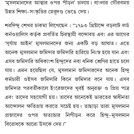
‘মুসলমানদের আত্মার ওপর পীড়ন’ চালায়। বাংলার গৌরবময়
উন্নত শিক্ষা-সংস্কৃতির মেরুদণ্ড ভেঙে দেয়।
শরদিন্দু শেখর চাকমা লিখেছেন : “১৭৯৩ খ্রিষ্টাব্দে বড়লাট লর্ড
কর্নওয়ালিস কর্তৃক প্রবর্তিত চিরস্থায়ী বন্দোবস্ত এবং এর আগের
‘সূর্যাস্ত আইন’ মুসলমানদের জন্য একটি বড় আঘাত। এতে
অনেক মুসলমান জমিদার জমিদারি হারিয়ে নিঃস্ব হয়ে যান এবং
এসব জমিদারি অধিকাংশ হিন্দুদের নব্য ধনিক শ্রেণির হাতে চলে
যায়। এমন হয়েছিল যে, মুসলমান জমিদারদের অনেক হিন্দু
কর্মচারী ওইসব জমিদারি কিনে জমিদার বনে যায়। এসব
জমিদার পরবর্তীকালে ইংরেজদের খুবই অনুরক্ত ও প্রিয় পাত্র
এবং তাদের সহযোগী হয়। তাদের অনেকেই ভারতের স্বাধীনতা
আন্দোলন ক্ষতিগ্রস্ত করতে সচেষ্ট হয়। তাছাড়া তারা মুসলমান
প্রজাদের ওপর অত্যাচার নিপীড়ন করে হিন্দু-মুসলমান
বিরোধকে আরো উসকে দেয়।”