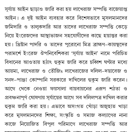
সূর্যাস্ত আইন ছাড়াও জারি করা হয় লাখেরাজ সম্পত্তি বাজেয়াপ্ত
আইন। এ দুই আইন ব্যবহার করে বিশেষভাবে মুসলমানদের
জমিদারি ও তালুকদারি আর তাদের লাখেরাজ সম্পত্তি কেড়ে
নিয়ে ইংরেজদের আস্থাভাজন সহযোগীদের কাছে হস্তান্তর করা
হয়। খ্রিষ্টান পাদরি ও তাদের পুরোনো মিত্র ব্রাহ্মণ-কায়স্থদের
পরামর্শে ইংরেজ ঔপনিবেশিকরা ‘সূর্যাস্ত আইন’ নামে পরিচিত
বিধানের আওতায় হঠাৎ হুকুম জারি করে চব্বিশ ঘণ্টার মধ্যে
আয়মা, লাখেরাজ ও তৌজিs লাখেরাজের দলিল-দস্তাবেজ ও
সনদ-পাঞ্জা কোম্পানি সরকারে দাখিলের হুকুম জারি করেন।
আগে থেকে নেওয়া ফয়সালা বাস্তবায়নের এরূপ শঠতা ও
প্রবঞ্চনাপূর্ণ ঘোষণায় সূর্যাস্তের আগে সব দলিলপত্র দাখিল করার
হুকুম জারি করা হয়। এভাবে অসংগত খোঁড়া অজুহাত খাড়া
করে মুসলমানদের শিক্ষা, সংস্কৃতি ও সমাজ কল্যাণের নানা
কাজে নিয়োজিত বিপুল পরিমাণে লাখেরাজ সম্পত্তি আর