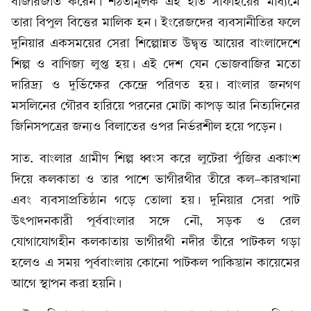
বাজারজাত করেন। শঠতামূলক এই হাত সাফাইয়ের মাধ্যমে
তারা বিপুল বিত্তের মালিক হন। ইংরেজদের ব্যবসানীতির ফলে
দুনিয়ার একসময়ের সেরা শিল্পোন্নত উদ্বৃত্ত আয়ের বাংলাদেশে
শিল্প ও বাণিজ্য লুপ্ত হয়। এই দেশ যেন ভোজবাজির মতো
দারিদ্র্য ও দুর্ভিক্ষের কেন্দ্রে পরিণত হয়। বাংলার জনগণ
মসলিনের গৌরব হারিয়ে পরনের মোটা কাপড় আর নিত্যদিনের
জিনিসপত্রের জন্যও বিলাতের ওপর নির্ভরশীল হয়ে পড়েন।
সাত. বাংলার গ্রামীণ শিল্প ধ্বংস করে লুটেরা পুঁজির একাংশ
দিয়ে কলকাতা ও তার পাশে ভাগীরথীর তীরে কল-কারখানা
এবং ব্যবসাপ্রতিষ্ঠান গড়ে তোলা হয়। দুনিয়ার সেরা পাট
উৎপাদনকারী পূর্ববাংলার সঙ্গে নৌ, সড়ক ও রেল
যোগাযোগহীন কলকাতায় ভাগীরথী নদীর তীরে পাটকল গড়া
হলেও এ সময় পূর্ববাংলায় কোনো পাটকল পাকিস্তান কায়েমের
আগে স্থাপন করা হয়নি।