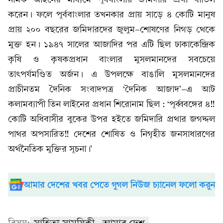
করেন। ফলে পূর্ববাংলার তখনকার প্রায় সাড়ে ৪ কোটি মানুষ
প্রায় ২০০ বছরের জমিদারদের জুলুম-শোষণের নিগড় থেকে
মুক্ত হন। ১৯৪৭ সালের আজাদির পর এটি ছিল ঢাকাকেন্দ্রিক
কৃষি ও কৃষকপ্রধান বাংলার মুসলমানদের সবচেয়ে
তাৎপর্যমণ্ডিত অর্জন। এ উপলক্ষে বাঙালি মুসলমানদের
প্রাচীনতম দৈনিক সংবাদপত্র ‘দৈনিক আজাদ’-এ আট
কলামব্যাপী তিন লাইনের প্রধান শিরোনাম ছিল : ‘পূর্ব্ববঙ্গের ৪!!
কোটি অধিবাসীর বুকের উপর হইতে জমিদারি প্রথার জগদ্দল
পাথর অপসারিত!! দেশের শোষিত ও নিগৃহীত জনসাধারণের
অর্থনৈতিক মুক্তির সূচনা।’
আমার দেশের খবর পেতে গুগল নিউজ চ্যানেল ফলো করুন