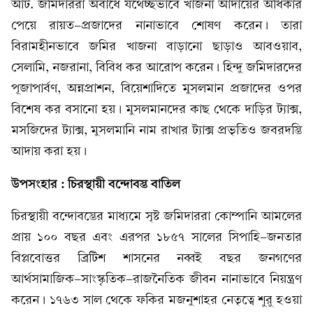
আট. জমিদাররা অবাধে যথেচ্ছভাবে খাজনা আদায়ের অধিকার
পেয়ে রায়ত-প্রজাদের নানাভাবে শোষণ করেন। তারা
বিরামহীনভাবে জমির খাজনা বাড়ানো ছাড়াও আবওয়াব,
সেলামি, নজরানা, বিবিধ কর আরোপ করেন। হিন্দু জমিদারদের
পূজাপার্বণ, অন্নপ্রাশন, বিয়েশাদিতে মুসলমান প্রজাদের ওপর
বিশেষ কর বসানো হয়। মুসলমানদের কাছ থেকে দাড়ির ট্যাক্স,
মসজিদের ট্যাক্স, মুসলমানি নাম রাখার ট্যাক্স প্রভৃতিও জবরদস্তি
আদায় করা হয়।
উপসংহার : চিরস্থায়ী বন্দোবস্ত বাতিল
চিরস্থায়ী বন্দোবস্তের মাধ্যমে সৃষ্ট জমিদাররা কোম্পানি আমলের
প্রায় ১০০ বছর এবং এরপর ১৮৫৭ সালের সিপাহি-জনতার
বিপ্লবোত্তর ব্রিটিশ শাসনের নব্বই বছর জনগণের
আর্থসামাজিক-সাংস্কৃতিক-রাজনৈতিক জীবন নানাভাবে নিয়ন্ত্রণ
করেন। ১৭৬৩ সাল থেকে ফকির মজনুশাহর নেতৃত্বে শুরু হওয়া