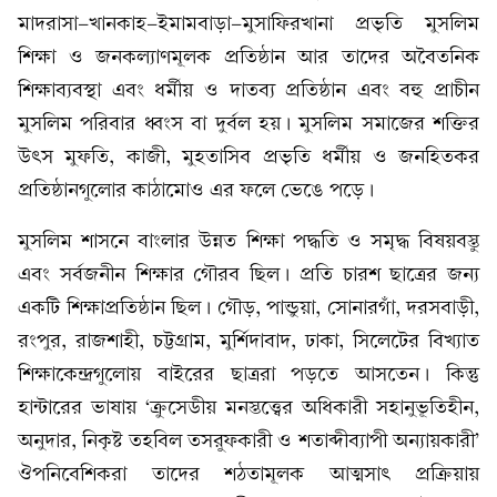
মাদরাসা-খানকাহ-ইমামবাড়া-মুসাফিরখানা প্রভৃতি মুসলিম
শিক্ষা ও জনকল্যাণমূলক প্রতিষ্ঠান আর তাদের অবৈতনিক
শিক্ষাব্যবস্থা এবং ধর্মীয় ও দাতব্য প্রতিষ্ঠান এবং বহু প্রাচীন
মুসলিম পরিবার ধ্বংস বা দুর্বল হয়। মুসলিম সমাজের শক্তির
উৎস মুফতি, কাজী, মুহতাসিব প্রভৃতি ধর্মীয় ও জনহিতকর
প্রতিষ্ঠানগুলোর কাঠামোও এর ফলে ভেঙে পড়ে।
মুসলিম শাসনে বাংলার উন্নত শিক্ষা পদ্ধতি ও সমৃদ্ধ বিষয়বস্তু
এবং সর্বজনীন শিক্ষার গৌরব ছিল। প্রতি চারশ ছাত্রের জন্য
একটি শিক্ষাপ্রতিষ্ঠান ছিল। গৌড়, পান্ডুয়া, সোনারগাঁ, দরসবাড়ী,
রংপুর, রাজশাহী, চট্টগ্রাম, মুর্শিদাবাদ, ঢাকা, সিলেটের বিখ্যাত
শিক্ষাকেন্দ্রগুলোয় বাইরের ছাত্ররা পড়তে আসতেন। কিন্তু
হান্টারের ভাষায় ‘ক্রুসেডীয় মনস্তত্ত্বের অধিকারী সহানুভূতিহীন,
অনুদার, নিকৃষ্ট তহবিল তসরুফকারী ও শতাব্দীব্যাপী অন্যায়কারী’
ঔপনিবেশিকরা তাদের শঠতামূলক আত্মসাৎ প্রক্রিয়ায়