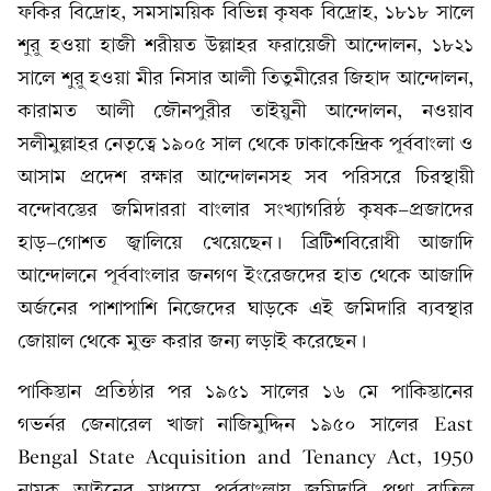
ফকির বিদ্রোহ, সমসাময়িক বিভিন্ন কৃষক বিদ্রোহ, ১৮১৮ সালে
শুরু হওয়া হাজী শরীয়ত উল্লাহর ফরায়েজী আন্দোলন, ১৮২১
সালে শুরু হওয়া মীর নিসার আলী তিতুমীরের জিহাদ আন্দোলন,
কারামত আলী জৌনপুরীর তাইয়ুনী আন্দোলন, নওয়াব
সলীমুল্লাহর নেতৃত্বে ১৯০৫ সাল থেকে ঢাকাকেন্দ্রিক পূর্ববাংলা ও
আসাম প্রদেশ রক্ষার আন্দোলনসহ সব পরিসরে চিরস্থায়ী
বন্দোবস্তের জমিদাররা বাংলার সংখ্যাগরিষ্ঠ কৃষক-প্রজাদের
হাড়-গোশত জ্বালিয়ে খেয়েছেন। ব্রিটিশবিরোধী আজাদি
আন্দোলনে পূর্ববাংলার জনগণ ইংরেজদের হাত থেকে আজাদি
অর্জনের পাশাপাশি নিজেদের ঘাড়কে এই জমিদারি ব্যবস্থার
জোয়াল থেকে মুক্ত করার জন্য লড়াই করেছেন।
পাকিস্তান প্রতিষ্ঠার পর ১৯৫১ সালের ১৬ মে পাকিস্তানের
গভর্নর জেনারেল খাজা নাজিমুদ্দিন ১৯৫০ সালের East
Bengal State Acquisition and Tenancy Act, 1950
নামক আইনের মাধ্যমে পূর্ববাংলায় জমিদারি প্রথা বাতিল