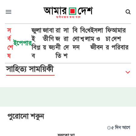
স
জুলা
জা
বা
রা
সা
বি
বি
খে
ইসলা
ফি
আমার
র্ব
ই
তী
ণি
জ
রা
নো
শ্ব
লা
ম ও
চা
দেশ
ইপেপার
শে
বিপ্ল
য়
জ্য
নী
দে
দন
জীবন
র
পরিবার
ষ
ব
তি
শ
সাহিত্য সাময়িকী
পুরোনো শকুন
৫ দিন আগে
হয়তো মা