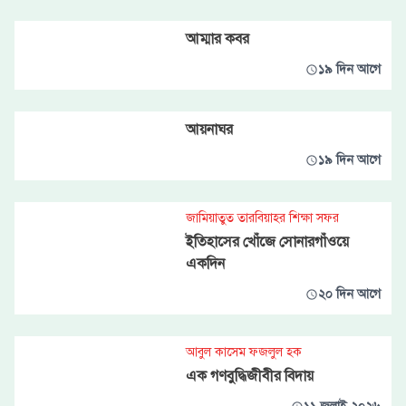
আম্মার কবর
১৯ দিন আগে
আয়নাঘর
১৯ দিন আগে
জামিয়াতুত তারবিয়াহর শিক্ষা সফর
ইতিহাসের খোঁজে সোনারগাঁওয়ে
একদিন
২০ দিন আগে
আবুল কাসেম ফজলুল হক
এক গণবুদ্ধিজীবীর বিদায়