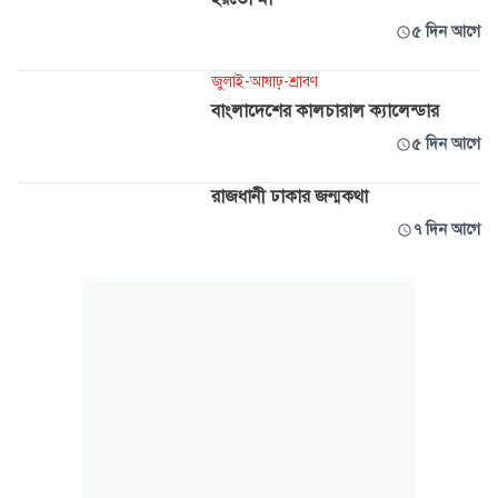
৫ দিন আগে
জুলাই-আষাঢ়-শ্রাবণ
বাংলাদেশের কালচারাল ক্যালেন্ডার
৫ দিন আগে
রাজধানী ঢাকার জন্মকথা
৭ দিন আগে