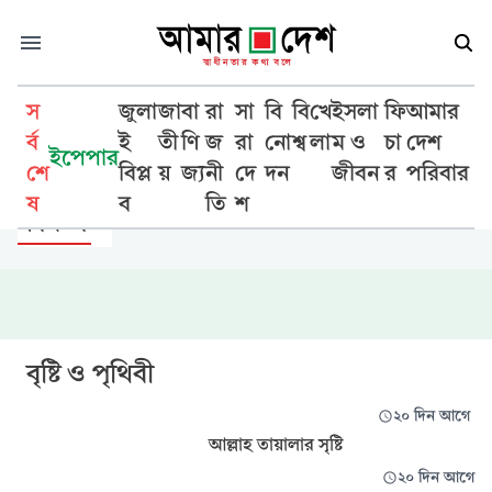
স
জুলা
জা
বা
রা
সা
বি
বি
খে
ইসলা
ফি
আমার
র্ব
ই
তী
ণি
জ
রা
নো
শ্ব
লা
ম ও
চা
দেশ
ইপেপার
শে
বিপ্ল
য়
জ্য
নী
দে
দন
জীবন
র
পরিবার
সাহিত্য সাময়িকী
ষ
ব
তি
শ
কবিতা
বৃষ্টি ও পৃথিবী
২০ দিন আগে
আল্লাহ তায়ালার সৃষ্টি
২০ দিন আগে