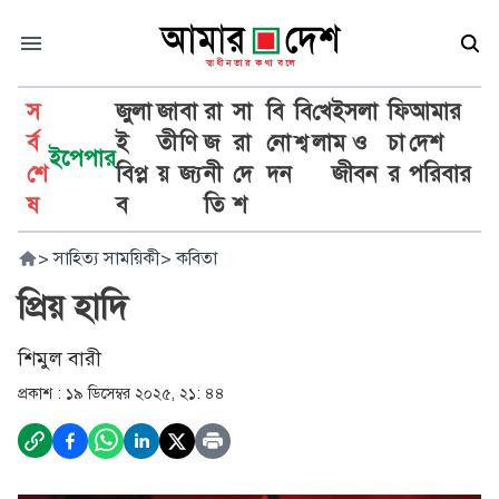
স
জুলা
জা
বা
রা
সা
বি
বি
খে
ইসলা
ফি
আমার
র্ব
ই
তী
ণি
জ
রা
নো
শ্ব
লা
ম ও
চা
দেশ
ইপেপার
শে
বিপ্ল
য়
জ্য
নী
দে
দন
জীবন
র
পরিবার
ষ
ব
তি
শ
>
সাহিত্য সাময়িকী
>
কবিতা
প্রিয় হাদি
শিমুল বারী
প্রকাশ :
১৯ ডিসেম্বর ২০২৫, ২১: ৪৪