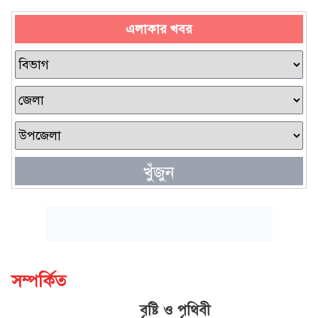
এলাকার খবর
খুঁজুন
সম্পর্কিত
বৃষ্টি ও পৃথিবী