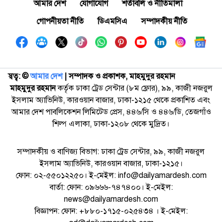
আমার দেশ
যোগাযোগ
শর্তাবলি ও নীতিমালা
গোপনীয়তা নীতি
ডিএমসিএ
সম্পাদকীয় নীতি
স্বত্ব: ©️
আমার দেশ
| সম্পাদক ও প্রকাশক, মাহমুদুর রহমান
মাহমুদুর রহমান
কর্তৃক ঢাকা ট্রেড সেন্টার (৮ম ফ্লোর), ৯৯, কাজী নজরুল
ইসলাম অ্যাভিনিউ, কারওয়ান বাজার, ঢাকা-১২১৫ থেকে প্রকাশিত এবং
আমার দেশ পাবলিকেশন লিমিটেড প্রেস, ৪৪৬/সি ও ৪৪৬/ডি, তেজগাঁও
শিল্প এলাকা, ঢাকা-১২০৮ থেকে মুদ্রিত।
সম্পাদকীয় ও বাণিজ্য বিভাগ: ঢাকা ট্রেড সেন্টার, ৯৯, কাজী নজরুল
ইসলাম অ্যাভিনিউ, কারওয়ান বাজার, ঢাকা-১২১৫।
ফোন: ০২-৫৫০১২২৫০। ই-মেইল: info@dailyamardesh.com
বার্তা: ফোন: ০৯৬৬৬-৭৪৭৪০০। ই-মেইল:
news@dailyamardesh.com
বিজ্ঞাপন: ফোন: +৮৮০-১৭১৫-০২৫৪৩৪ । ই-মেইল: