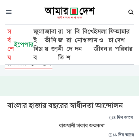
স
জুলা
জা
বা
রা
সা
বি
বি
খে
ইসলা
ফি
আমার
র্ব
ই
তী
ণি
জ
রা
নো
শ্ব
লা
ম ও
চা
দেশ
ইপেপার
শে
বিপ্ল
য়
জ্য
নী
দে
দন
জীবন
র
পরিবার
সাহিত্য সাময়িকী
ষ
ব
তি
শ
বাংলার ইতিহাস
বাংলার হাজার বছরের স্বাধীনতা আন্দোলন
৪ দিন আগে
রাজধানী ঢাকার জন্মকথা
১১ দিন আগে