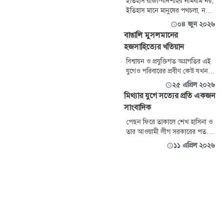
ইতিহাস রাজা-বাদশাহর নামধাম নয়;
ইতিহাস মানে মানুষের পথচলা, নদীর
ঘ্রাণ, মাটির রঙ, জনপদের বদল,
০৪ জুন ২০২৬
ভাষার ভেতর লুকিয়ে থাকা যুগের
বাঙালি মুসলমানের
ছাপ। এই ইতিহাসকে যারা কাগজের
হজসাহিত্যের খতিয়ান
শুকনো পাতার ভেতর থেকে টেনে
এনে জীবন্ত করে তোলেন,
বিশ্বায়ন ও প্রযুক্তিগত অগ্রগতির এই
ইতিহাসবিদ আবদুল করিম তাদেরই
যুগেও পরিবারের প্রবীণ কেউ যখন
একজন।
হজে রওনা দেন, তখন আশকোনা
২৫ এপ্রিল ২০২৬
হজ ক্যাম্প এলাকায় একধরনের
মিথ্যার যুগে সত্যের প্রতি একজন
বেদনাবিধুর পরিবেশ তৈরি হয়। মাত্র
সাংবাদিক
কয়েক ঘণ্টার ব্যবধানে গন্তব্যে
পৌঁছানো সম্ভব জেনেও স্বজনদের
পেছন ফিরে তাকালে শেখ হাসিনা ও
চোখে ভাসে অনিশ্চয়তার ছায়া।
তার আওয়ামী লীগ সরকারের পতন
অবশ্যম্ভাবীই মনে হয়েছিল। কিন্তু
১১ এপ্রিল ২০২৬
যখন শেখ হাসিনা প্রধানমন্ত্রী হিসেবে
তার গোষ্ঠী ও অনুচরদের নিয়ে
স্বৈরাচারী ক্ষমতার শিখরে
পৌঁছেছিলেন, মনে হয়েছিল টিকে
যাবেন।