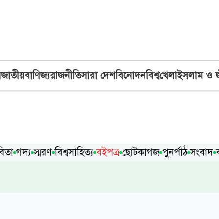
ব
জাতীয়
বাণিজ্য
রাজনীতি
সারা দেশ
বিনোদন
বিশ্ব
খেলা
ইসলাম ও 
বিতা
গদ্য
স্মরণ
বিশ্বসাহিত্য
বইপত্র
ছোটকাগজ
পুনর্পাঠ
সংবাদ