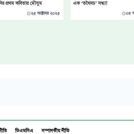
নির প্রথম কবিতার মৌসুম
এক ‘তথৈবচ’ সন্ধ্যা
২৫ অক্টোবর ২০২৫
০৪ অ
নীতি
ডিএমসিএ
সম্পাদকীয় নীতি