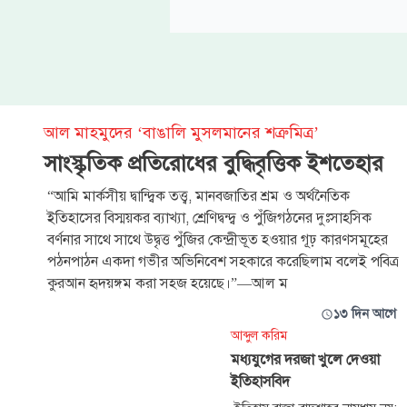
আল মাহমুদের ‘বাঙালি মুসলমানের শত্রুমিত্র’
সাংস্কৃতিক প্রতিরোধের বুদ্ধিবৃত্তিক ইশতেহার
“আমি মার্কসীয় দ্বান্দ্বিক তত্ত্ব, মানবজাতির শ্রম ও অর্থনৈতিক
ইতিহাসের বিস্ময়কর ব্যাখ্যা, শ্রেণিদ্বন্দ্ব ও পুঁজিগঠনের দুঃসাহসিক
বর্ণনার সাথে সাথে উদ্বৃত্ত পুঁজির কেন্দ্রীভূত হওয়ার গূঢ় কারণসমূহের
পঠনপাঠন একদা গভীর অভিনিবেশ সহকারে করেছিলাম বলেই পবিত্র
কুরআন হৃদয়ঙ্গম করা সহজ হয়েছে।”—আল ম
১৩ দিন আগে
আব্দুল করিম
মধ্যযুগের দরজা খুলে দেওয়া
ইতিহাসবিদ