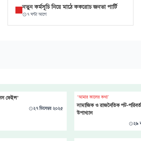
নতুন কর্মসূচি নিয়ে মাঠে ককরোচ জনতা পার্টি
৭ ঘণ্টা আগে
‘আমার কালের কথা’
নস ফেইল’
সামাজিক ও রাজনৈতিক পট-পরিবর্
২৭ ডিসেম্বর ২০২৫
উপাখ্যান
২৯ 