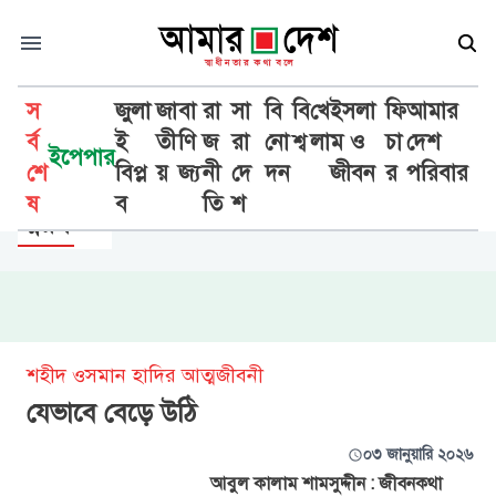
স
জুলা
জা
বা
রা
সা
বি
বি
খে
ইসলা
ফি
আমার
র্ব
ই
তী
ণি
জ
রা
নো
শ্ব
লা
ম ও
চা
দেশ
ইপেপার
শে
বিপ্ল
য়
জ্য
নী
দে
দন
জীবন
র
পরিবার
সাহিত্য সাময়িকী
ষ
ব
তি
শ
স্মরণ
শহীদ ওসমান হাদির আত্মজীবনী
যেভাবে বেড়ে উঠি
০৩ জানুয়ারি ২০২৬
আবুল কালাম শামসুদ্দীন : জীবনকথা