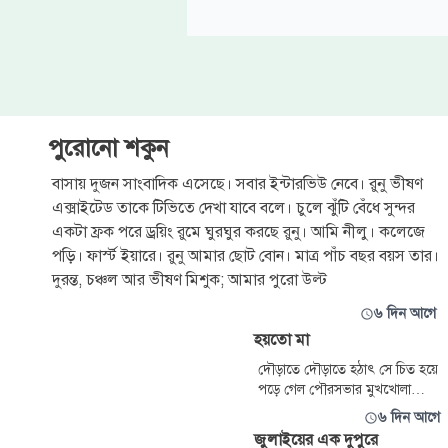
পুরোনো শকুন
বাসায় দুজন সাংবাদিক এসেছে। সবার ইন্টারভিউ নেবে। রুনু ভীষণ
এক্সাইটেড তাকে টিভিতে দেখা যাবে বলে। চুলে ঝুঁটি বেঁধে সুন্দর
একটা ফ্রক পরে ড্রয়িং রুমে ঘুরঘুর করছে রুনু। আমি নীলু। কলেজে
পড়ি। ফার্স্ট ইয়ারে। রুনু আমার ছোট বোন। মাত্র পাঁচ বছর বয়স তার।
দুরন্ত, চঞ্চল আর ভীষণ মিশুক; আমার পুরো উল্ট
৬ দিন আগে
হয়তো মা
দৌড়াতে দৌড়াতে হঠাৎ সে চিত হয়ে
পড়ে গেল পৌরসভার মুখখোলা
নোংরা ড্রেনের কিনারে, যেখানে
৬ দিন আগে
মানুষের মুতের উৎকট ঝাঁঝাল গন্ধ।
জুলাইয়ের এক দুপুরে