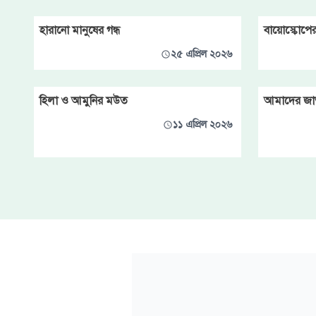
হারানো মানুষের গন্ধ
বায়োস্কোপে
২৫ এপ্রিল ২০২৬
হিলা ও আমুনির মউত
আমাদের জা
১১ এপ্রিল ২০২৬