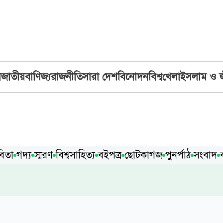
ব
জাতীয়
বাণিজ্য
রাজনীতি
সারা দেশ
বিনোদন
বিশ্ব
খেলা
ইসলাম ও 
বিতা
গদ্য
স্মরণ
বিশ্বসাহিত্য
বইপত্র
ছোটকাগজ
পুনর্পাঠ
সংবাদ