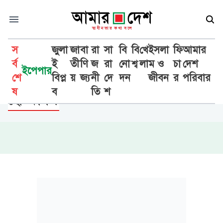
স
জুলা
জা
বা
রা
সা
বি
বি
খে
ইসলা
ফি
আমার
র্ব
ই
তী
ণি
জ
রা
নো
শ্ব
লা
ম ও
চা
দেশ
ইপেপার
শে
বিপ্ল
য়
জ্য
নী
দে
দন
জীবন
র
পরিবার
সাহিত্য সাময়িকী
ষ
ব
তি
শ
ছোটকাগজ