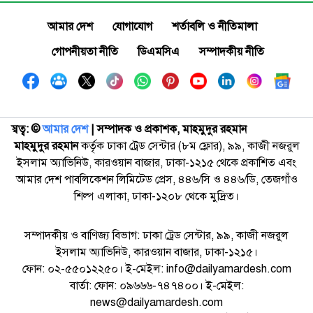
আমার দেশ
যোগাযোগ
শর্তাবলি ও নীতিমালা
গোপনীয়তা নীতি
ডিএমসিএ
সম্পাদকীয় নীতি
স্বত্ব: ©️
আমার দেশ
| সম্পাদক ও প্রকাশক, মাহমুদুর রহমান
মাহমুদুর রহমান
কর্তৃক ঢাকা ট্রেড সেন্টার (৮ম ফ্লোর), ৯৯, কাজী নজরুল
ইসলাম অ্যাভিনিউ, কারওয়ান বাজার, ঢাকা-১২১৫ থেকে প্রকাশিত এবং
আমার দেশ পাবলিকেশন লিমিটেড প্রেস, ৪৪৬/সি ও ৪৪৬/ডি, তেজগাঁও
শিল্প এলাকা, ঢাকা-১২০৮ থেকে মুদ্রিত।
সম্পাদকীয় ও বাণিজ্য বিভাগ: ঢাকা ট্রেড সেন্টার, ৯৯, কাজী নজরুল
ইসলাম অ্যাভিনিউ, কারওয়ান বাজার, ঢাকা-১২১৫।
ফোন: ০২-৫৫০১২২৫০। ই-মেইল: info@dailyamardesh.com
বার্তা: ফোন: ০৯৬৬৬-৭৪৭৪০০। ই-মেইল:
news@dailyamardesh.com