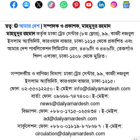
স্বত্ব: ©️
আমার দেশ
| সম্পাদক ও প্রকাশক, মাহমুদুর রহমান
মাহমুদুর রহমান
কর্তৃক ঢাকা ট্রেড সেন্টার (৮ম ফ্লোর), ৯৯, কাজী নজরুল
ইসলাম অ্যাভিনিউ, কারওয়ান বাজার, ঢাকা-১২১৫ থেকে প্রকাশিত এবং
আমার দেশ পাবলিকেশন লিমিটেড প্রেস, ৪৪৬/সি ও ৪৪৬/ডি, তেজগাঁও
শিল্প এলাকা, ঢাকা-১২০৮ থেকে মুদ্রিত।
সম্পাদকীয় ও বাণিজ্য বিভাগ: ঢাকা ট্রেড সেন্টার, ৯৯, কাজী নজরুল
ইসলাম অ্যাভিনিউ, কারওয়ান বাজার, ঢাকা-১২১৫।
ফোন: ০২-৫৫০১২২৫০। ই-মেইল: info@dailyamardesh.com
বার্তা: ফোন: ০৯৬৬৬-৭৪৭৪০০। ই-মেইল:
news@dailyamardesh.com
বিজ্ঞাপন: ফোন: +৮৮০-১৭১৫-০২৫৪৩৪ । ই-মেইল:
ad@dailyamardesh.com
সার্কুলেশন: ফোন: +৮৮০-০১৮১৯-৮৭৮৬৮৭ । ই-মেইল:
circulation@dailyamardesh.com