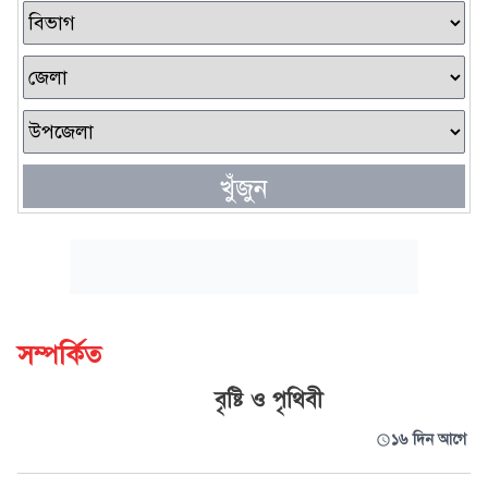
খুঁজুন
সম্পর্কিত
বৃষ্টি ও পৃথিবী
১৬ দিন আগে