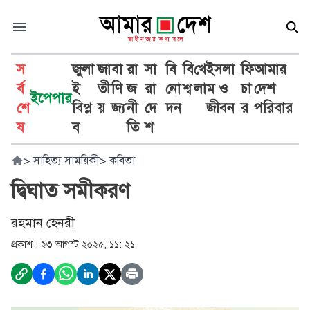
স
জুলা
জা
বা
রা
সা
বি
বি
খে
ইসলা
ফি
আমার
র্ব
ই
তী
ণি
জ
রা
নো
শ্ব
লা
ম ও
চা
দেশ
ইপেপার
শে
বিপ্ল
য়
জ্য
নী
দে
দন
জীবন
র
পরিবার
ষ
ব
তি
শ
>
সাহিত্য সাময়িকী
>
কবিতা
দ্বিঘাত সমীকরণ
রহমান হেনরী
প্রকাশ :
২৩ আগস্ট ২০২৫, ১১: ২১