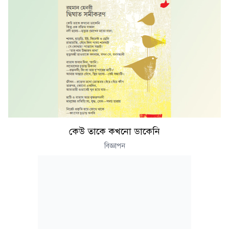
কেউ তাকে কখনো ডাকেনি
বিজ্ঞাপন