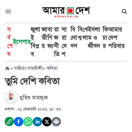
স
জুলা
জা
বা
রা
সা
বি
বি
খে
ইসলা
ফি
আমার
র্ব
ই
তী
ণি
জ
রা
নো
শ্ব
লা
ম ও
চা
দেশ
ইপেপার
শে
বিপ্ল
য়
জ্য
নী
দে
দন
জীবন
র
পরিবার
ষ
ব
তি
শ
>
সাহিত্য সাময়িকী
>
কবিতা
তুমি দেশি কবিতা
মুহিম মাহফুজ
প্রকাশ :
২১ ফেব্রুয়ারি ২০২৬, ১৮: ৪৮