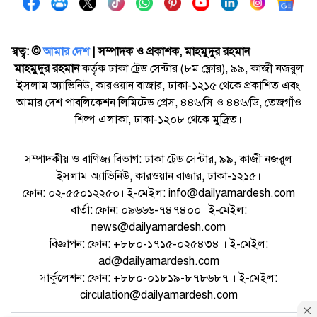
স্বত্ব: ©️
আমার দেশ
| সম্পাদক ও প্রকাশক, মাহমুদুর রহমান
মাহমুদুর রহমান
কর্তৃক ঢাকা ট্রেড সেন্টার (৮ম ফ্লোর), ৯৯, কাজী নজরুল
ইসলাম অ্যাভিনিউ, কারওয়ান বাজার, ঢাকা-১২১৫ থেকে প্রকাশিত এবং
আমার দেশ পাবলিকেশন লিমিটেড প্রেস, ৪৪৬/সি ও ৪৪৬/ডি, তেজগাঁও
শিল্প এলাকা, ঢাকা-১২০৮ থেকে মুদ্রিত।
সম্পাদকীয় ও বাণিজ্য বিভাগ: ঢাকা ট্রেড সেন্টার, ৯৯, কাজী নজরুল
ইসলাম অ্যাভিনিউ, কারওয়ান বাজার, ঢাকা-১২১৫।
ফোন: ০২-৫৫০১২২৫০। ই-মেইল: info@dailyamardesh.com
বার্তা: ফোন: ০৯৬৬৬-৭৪৭৪০০। ই-মেইল:
news@dailyamardesh.com
বিজ্ঞাপন: ফোন: +৮৮০-১৭১৫-০২৫৪৩৪ । ই-মেইল:
ad@dailyamardesh.com
সার্কুলেশন: ফোন: +৮৮০-০১৮১৯-৮৭৮৬৮৭ । ই-মেইল:
circulation@dailyamardesh.com