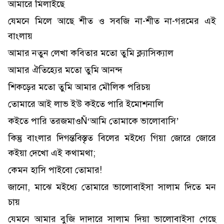
আমারে মিলাইছে
যেমনে মিলে আছে শীত ও সবজি না-শীত না-গরমের এই
বাংলায়
আমার নতুন লেখা কবিতার মতো তুমি ক্ল্যাসিক্যাল
আমার ঐতিহ্যের মতো তুমি আনন্দ
শিকড়ের মতো তুমি আমার মৌলিক পরিচয়
তোমারে আই লাভ ইউ কইতে পারি ইমোশনালি
কইতে পারি তরজমাওÑ‘আমি তোমাকে ভালোবাসি’
কিন্তু বাংলার দিগন্তবিস্তৃত বিলের মইধ্যে গিয়া জোরে জোরে
কইয়া দেখো এই কথামথা;
কেমন হাসি পাইবো তোমার!
জানো, মাঝে মইধ্যে তোমারে ভালোবাইসা সালাম দিতে মন
চায়
যেমনে আমার বুজি দাদারে সালাম দিয়া ভালোবাইসা গেছে