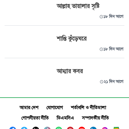
আল্লাহ তায়ালার সৃষ্টি
১৮ দিন আগে
শান্তি কুঁড়েঘরে
১৮ দিন আগে
আম্মার কবর
২১ দিন আগে
আমার দেশ
যোগাযোগ
শর্তাবলি ও নীতিমালা
গোপনীয়তা নীতি
ডিএমসিএ
সম্পাদকীয় নীতি