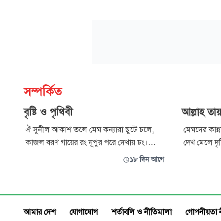
সম্পর্কিত
বৃষ্টি ও পৃথিবী
আল্লাহ তায়া
ঐ সুনীল আকাশ তলে মেঘ কন্যারা ছুটে চলে,
মেঘদের কান্ন
কাজল বরণ গায়ের রং নূপুর পরে দেখায় ঢং।
দেখ মেলে দৃষ
ইলিক ঝিলিক রূপবতী ডাকে দিয়েছে বসুমতী,
এক সৃষ্টি হাস
১৮ দিন আগে
আমার কাছেই আয়? মারিস নে আর খরায়।
ভেজে খাওয়া
ঝমঝমাঝম বৃষ্টি নেমে বৃষ্টি সে তো যায় না থেমে,
আল্লাহ তায়ালা
অথৈ জলে ডুবিয়ে দেশ ফসলপাতি সবই শেষ।
বসুমতী এবার রাগে লাল মেঘকন্যাদের দেয় গা
আমার দেশ
যোগাযোগ
শর্তাবলি ও নীতিমালা
গোপনীয়তা 