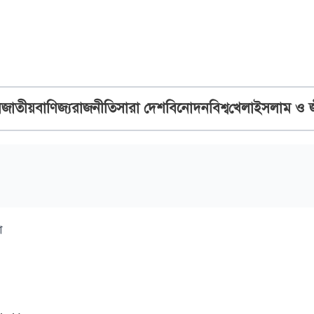
ব
জাতীয়
বাণিজ্য
রাজনীতি
সারা দেশ
বিনোদন
বিশ্ব
খেলা
ইসলাম ও 
া