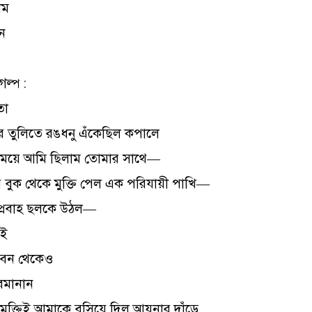
াম
ন
গল্প :
তো
 তুলিতে রঙধনু এঁকেছিল কপালে
 সময়ে আমি ছিলাম তোমার সাথে—
বুক থেকে মুক্তি পেল এক পরিযায়ী পাখি—
প্রবাহ ছলকে উঠল—
াই
জীবন থেকেও
েমানান
ির মুক্তিই আমাকে বসিয়ে দিল আয়নার দাঁড়ে