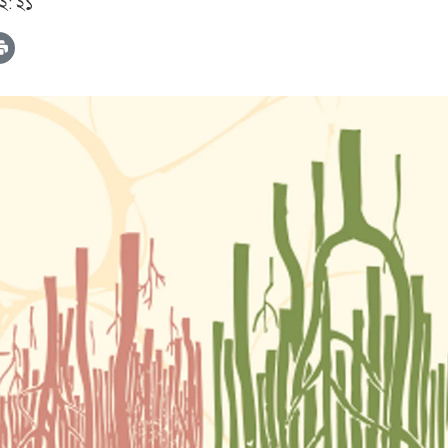
১২: ২১