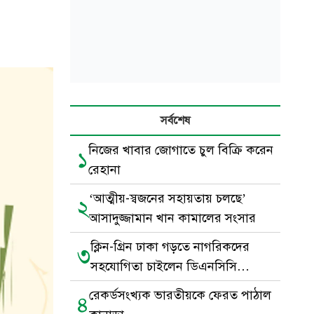
সর্বশেষ
নিজের খাবার জোগাতে চুল বিক্রি করেন
১
রেহানা
‘আত্মীয়-স্বজনের সহায়তায় চলছে’
২
আসাদুজ্জামান খান কামালের সংসার
ক্লিন-গ্রিন ঢাকা গড়তে নাগরিকদের
৩
সহযোগিতা চাইলেন ডিএনসিসি
প্রশাসক
রেকর্ডসংখ্যক ভারতীয়কে ফেরত পাঠাল
৪