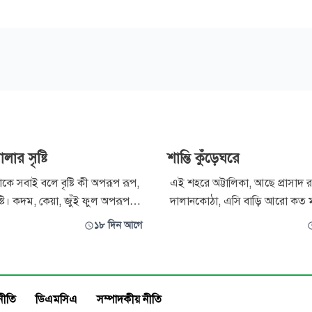
লার সৃষ্টি
শান্তি কুঁড়েঘরে
াকে সবাই বলে বৃষ্টি কী অপরূপ রূপ,
এই শহরে অট্টালিকা, আছে প্রাসাদ 
্টি। কদম, কেয়া, জুঁই ফুল অপরূপ
দালানকোঠা, এসি বাড়ি আরো কত মাজার
নাহেনার গন্ধ, মন কাড়া মিষ্টি। ইলিশ
এসব প্রাসাদে আজ শান্তি যে আর নাই,
১৮ দিন আগে
, মজার এক কৃষ্টি। এসবই মহন
কোথায় পাব খুঁজে বলতে পারো ভাই? এই শহ
র সৃষ্টি।
অট্টালিকায় শান্তি কি আর আছে? ন
গাঁয়ে দোয়েল যেথায় নাচে? শান্তি তো ভাই সবুজ
গাঁয়ের কুঁড়েঘরের মাঝে, মুক
নীতি
ডিএমসিএ
সম্পাদকীয় নীতি