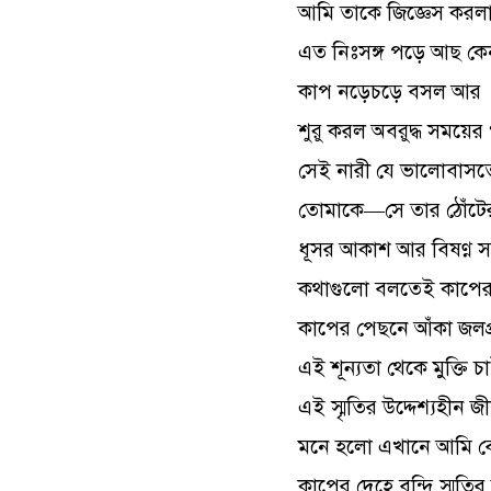
আমি তাকে জিজ্ঞেস করল
এত নিঃসঙ্গ পড়ে আছ কে
কাপ নড়েচড়ে বসল আর
শুরু করল অবরুদ্ধ সময়ের 
সেই নারী যে ভালোবাস
তোমাকে—সে তার ঠোঁটের
ধূসর আকাশ আর বিষণ্ণ
কথাগুলো বলতেই কাপের 
কাপের পেছনে আঁকা জল
এই শূন্যতা থেকে মুক্তি চ
এই স্মৃতির উদ্দেশ্যহীন 
মনে হলো এখানে আমি ব
কাপের দেহে বন্দি স্মৃত