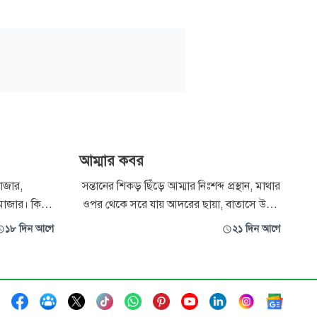
আম্মার কবর
রাজার,
সন্তানের শিকড় ছিঁড়ে আম্মার নিঃশব্দ প্রস্থান, মাথার
। কিন্তু
ওপর থেকে সরে যায় আদরের ছায়া, বাতাসে উড়ে
 শান্তি
আসে ফজরের মধুর আজান, দুচোখে প্লাবন নামে
১৮ দিন আগে
২১ দিন আগে
রের
গাঢ় হয় অমলিন মায়া।
াকি আছে সবুজ