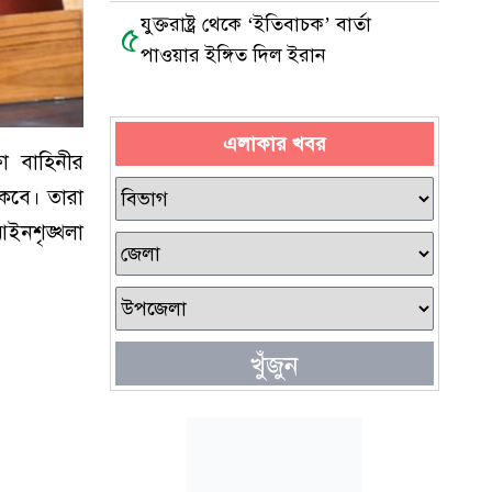
যুক্তরাষ্ট্র থেকে ‘ইতিবাচক’ বার্তা
৫
পাওয়ার ইঙ্গিত দিল ইরান
এলাকার খবর
া বাহিনীর
াকবে। তারা
 আইনশৃঙ্খলা
খুঁজুন