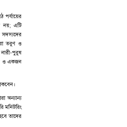
ঠ পর্যায়ের
িন নয়; এটি
র সদস্যদের
ো তরুণ ও
 নারী-পুরুষ
রুষ ও একজন
 থাকবেন।
া অন্যান্য
রি মনিটরিং
 হবে তাদের