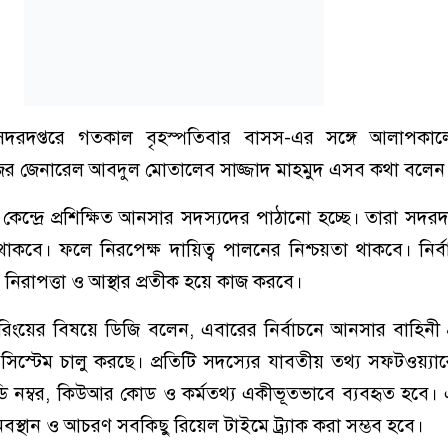
রদপ্তরে গতকাল বৃহস্পতিবার বাসস-এর সঙ্গে আলাপকাল
জর জেনারেল আবদুল মোতালেব সাজ্জাদ মাহমুদ এসব কথা বলেন
ন্দ্রে প্রশিক্ষিত আনসার সদস্যদের পাঠানো হচ্ছে। তারা সদরদপ্
 থাকবে। ফলে নিরপেক্ষ দায়িত্ব পালনের নিশ্চয়তা থাকবে। নির্
িরাপত্তা ও আস্থার প্রতীক হয়ে কাজ করবে।
টরিংয়ের বিষয়ে ডিজি বলেন, এবারের নির্বাচনে আনসার বাহিনী 
িস্টেম চালু করছে। প্রতিটি সদস্যের যাবতীয় তথ্য সফটওয়্যার
নম্বর, কিউআর কোড ও কর্মতথ্য একীভূতভাবে ব্যবহৃত হবে। এ
অবস্থান ও আচরণ সবকিছু রিয়েল টাইমে ট্র্যাক করা সম্ভব হবে।