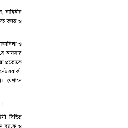
ন, বাহিনীর
ুত তদন্ত ও
মোকাবিলা ও
খ যে আনসার
 প্রত্যেকে
েটওয়ার্ক।
া। যেখানে
খ।
নী বিভিন্ন
ন ব্যাংক ও