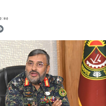
৫: ৪৫