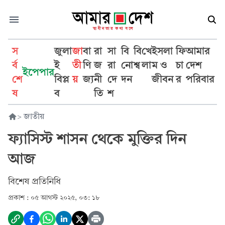
স
জুলা
জা
বা
রা
সা
বি
বি
খে
ইসলা
ফি
আমার
র্ব
ই
তী
ণি
জ
রা
নো
শ্ব
লা
ম ও
চা
দেশ
ইপেপার
শে
বিপ্ল
য়
জ্য
নী
দে
দন
জীবন
র
পরিবার
ষ
ব
তি
শ
>
জাতীয়
ফ্যাসিস্ট শাসন থেকে মুক্তির দিন
আজ
বিশেষ প্রতিনিধি
প্রকাশ :
০৫ আগস্ট ২০২৫, ০৩: ১৮