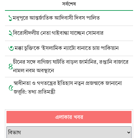
সর্বশেষ
১
মধুপুরে আন্তর্জাতিক আদিবাসী দিবস পালিত
২
বিরোধীদলীয় নেতা গাইবান্ধা যাচ্ছেন সোমবার
৩
মক্কা চুক্তিকে ‘ইসলামিক ন্যাটো বানাতে চায় পাকিস্তান
চীনের সঙ্গে বাণিজ্য ঘাটতি বাড়ল জার্মানির, রপ্তানি বাজারে
৪
নামল নবম অবস্থানে
স্বাধীনতা ও গণতন্ত্রের ইতিহাস নতুন প্রজন্মকে জানানো
৫
জরুরি: তথ্য প্রতিমন্ত্রী
এলাকার খবর