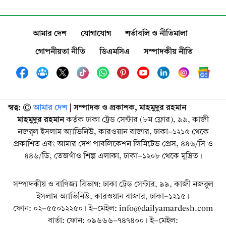
আমার দেশ
যোগাযোগ
শর্তাবলি ও নীতিমালা
গোপনীয়তা নীতি
ডিএমসিএ
সম্পাদকীয় নীতি
স্বত্ব: ©️
আমার দেশ
| সম্পাদক ও প্রকাশক, মাহমুদুর রহমান
মাহমুদুর রহমান
কর্তৃক ঢাকা ট্রেড সেন্টার (৮ম ফ্লোর), ৯৯, কাজী
নজরুল ইসলাম অ্যাভিনিউ, কারওয়ান বাজার, ঢাকা-১২১৫ থেকে
প্রকাশিত এবং আমার দেশ পাবলিকেশন লিমিটেড প্রেস, ৪৪৬/সি ও
৪৪৬/ডি, তেজগাঁও শিল্প এলাকা, ঢাকা-১২০৮ থেকে মুদ্রিত।
সম্পাদকীয় ও বাণিজ্য বিভাগ: ঢাকা ট্রেড সেন্টার, ৯৯, কাজী নজরুল
ইসলাম অ্যাভিনিউ, কারওয়ান বাজার, ঢাকা-১২১৫।
ফোন: ০২-৫৫০১২২৫০। ই-মেইল: info@dailyamardesh.com
বার্তা: ফোন: ০৯৬৬৬-৭৪৭৪০০। ই-মেইল: