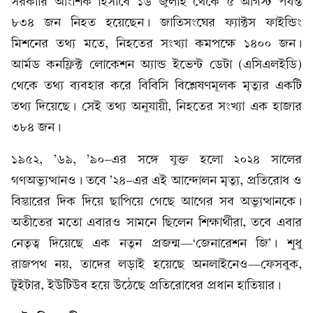
সরকারি আংশিক হিসাবে ১৬ জুলাই থেকে ৫ আগস্ট পর্যন্ত
৮৩৪ জন নিহত হয়েছেন। জাতিসংঘের ফ্যাক্টস ফাইন্ডিং
মিশনের তথ্য মতে, নিহতের সংখ্যা কমপক্ষে ১৪০০ জন।
আর্মড কনফ্লিক্ট লোকেশন অ্যান্ড ইভেন্ট ডেটা (এসিএলইডি)
থেকে তথ্য ব্যবহার করে বিবিসি বিশ্লেষণমূলক মৃত্যুর একটি
তথ্য দিয়েছে। সেই তথ্য অনুযায়ী, নিহতের সংখ্যা এক হাজার
৩৮৪ জন।
১৯৫২, ’৬৯, ’৯০-এর সঙ্গে যুক্ত হলো ২০২৪ সালের
গণঅভ্যুত্থানও। তবে ’২৪-এর এই আন্দোলন মৃত্যু, প্রতিরোধ ও
বিস্তারের দিক দিয়ে ছাপিয়ে গেছে আগের সব অভ্যুত্থানকে।
অতীতের মতো এবারও সামনে ছিলেন শিক্ষার্থীরা, তবে এবার
নেতৃত্ব দিয়েছে এক নতুন প্রজন্ম—‘জেনারেশন জি’। শুধু
রাজপথ নয়, তাদের লড়াই হয়েছে অনলাইনেও—ফেসবুক,
টুইটার, ইউটিউব হয়ে উঠেছে প্রতিরোধের প্রধান হাতিয়ার।