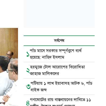
সর্বশেষ
পাঁচ মাসে সরকার সম্পূর্ণরুপে ব্যর্থ
১
হয়েছে: নাহিদ ইসলাম
হরমুজে টোল আরোপের বিরোধিতা
২
জাহাজ মালিকদের
পটিয়ায় ১ লাখ ইয়াবাসহ আটক ৬, পাঁচ
৩
বাইক জব্দ
গণভোটের রায় বাস্তবায়নের দাবিতে ১১
৪