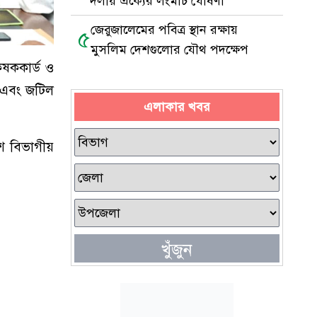
দলীয় ঐক্যের লংমার্চ ঘোষণা
জেরুজালেমের পবিত্র স্থান রক্ষায়
৫
মুসলিম দেশগুলোর যৌথ পদক্ষেপ
ৃষককার্ড ও
ে এবং জটিল
এলাকার খবর
ে বিভাগীয়
খুঁজুন