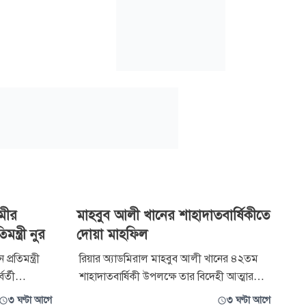
মীর
মাহবুব আলী খানের শাহাদাতবার্ষিকীতে
্ত্রী নুর
দোয়া মাহফিল
্রতিমন্ত্রী
রিয়ার অ্যাডমিরাল মাহবুব আলী খানের ৪২তম
র্তী
শাহাদাতবার্ষিকী উপলক্ষে তার বিদেহী আত্মার
াবে দাঁড়াতে
মাগফিরাত কামনা করে দোয়া মাহফিল ও ইসলামী
৩ ঘণ্টা আগে
৩ ঘণ্টা আগে