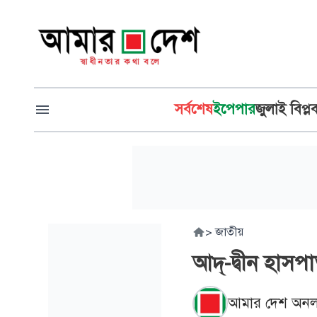
সর্বশেষ
ইপেপার
জুলাই বিপ্ল
>
জাতীয়
আদ্-দ্বীন হাসপ
আমার দেশ অনল