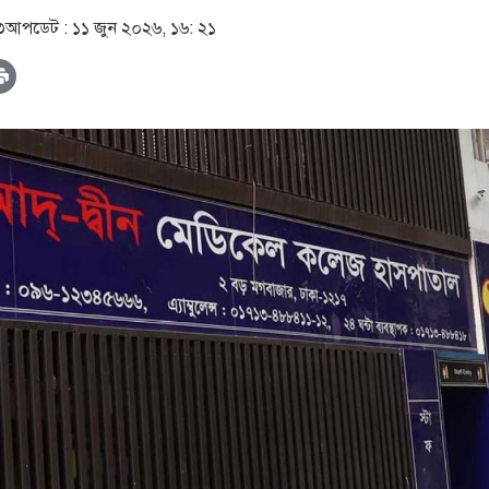
৩
আপডেট :
১১ জুন ২০২৬, ১৬: ২১