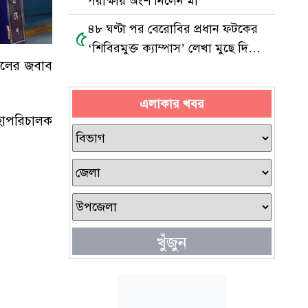
পরীক্ষায় অংশ নিলেন মা
৪৮ ঘণ্টা পর বেরোবির প্রধান ফটকের
৫
‘শিবিরমুক্ত ক্যাম্পাস’ লেখা মুছে দিল
ালের জবাব
ছাত্রদল
এলাকার খবর
 মহাপরিচালক
খুঁজুন