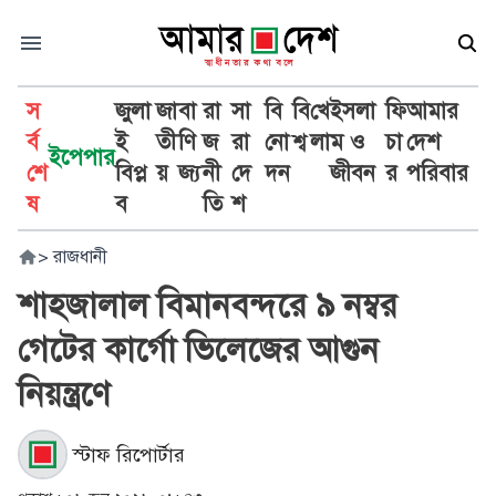
স
জুলা
জা
বা
রা
সা
বি
বি
খে
ইসলা
ফি
আমার
র্ব
ই
তী
ণি
জ
রা
নো
শ্ব
লা
ম ও
চা
দেশ
ইপেপার
শে
বিপ্ল
য়
জ্য
নী
দে
দন
জীবন
র
পরিবার
ষ
ব
তি
শ
>
রাজধানী
শাহজালাল বিমানবন্দরে ৯ নম্বর
গেটের কার্গো ভিলেজের আগুন
নিয়ন্ত্রণে
স্টাফ রিপোর্টার