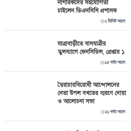
নাগরিকদের সহযোগিতা
চাইলেন ডিএনসিসি প্রশাসক
২ মিনিট আগে
যাত্রাবাড়ীতে বাসযাত্রীর
স্কুলব্যাগে ফেনসিডিল, গ্রেপ্তার ১
১৫ ঘণ্টা আগে
স্বৈরাচারবিরোধী আন্দোলনের
নেতা উপল বখতের স্মরণে দোয়া
ও আলোচনা সভা
২১ ঘণ্টা আগে