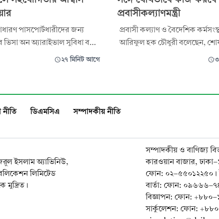
য়ার
প্রবাসীকল্যাণমন্ত্রী
াধারণ পাসপোর্টধারীদের জন্য
প্রবাসী কল্যাণ ও বৈদেশিক কর্মসংস্থান
িসা অন অ্যারাইভাল সুবিধা বহাল
আরিফুল হক চৌধুরী বলেছেন, শোষ
গিতার আশ্বাস দিয়েছেন বাংলাদেশে
অভিবাসন এবং মানবপাচার প্রতির
২৭ মিনিট আগে
৩
নেশিয়ার রাষ্ট্রদূত মিস লিস্টিওওয়াতি
যুক্তরাজ্যের সঙ্গে যৌথভাবে কাজ ক
কল্যাণ মন্ত্রণালয়। তিনি বলেন, দক্
্রী আফরোজা খানম ও প্রতিমন্ত্রী এম
মানব সম্পদ তৈরি, নিরাপদ ও মানসম
 মিল্লাতের স
কর্মসংস্থান এবং অভিবাসী কর্মীদে
 নীতি
ডিএমসিএ
সম্পাদকীয় নীতি
সম্পাদকীয় ও বাণিজ্য বি
নজরুল ইসলাম অ্যাভিনিউ,
কারওয়ান বাজার, ঢাকা
াবলিকেশন লিমিটেড
ফোন: ০২-৫৫০১২২৫০। 
 মুদ্রিত।
বার্তা: ফোন: ০৯৬৬৬
বিজ্ঞাপন: ফোন: +৮৮
সার্কুলেশন: ফোন: +৮