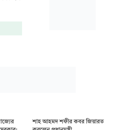
াজ্যের
শাহ আহমদ শফীর কবর জিয়ারত
 সরকার:
করলেন প্রধানমন্ত্রী