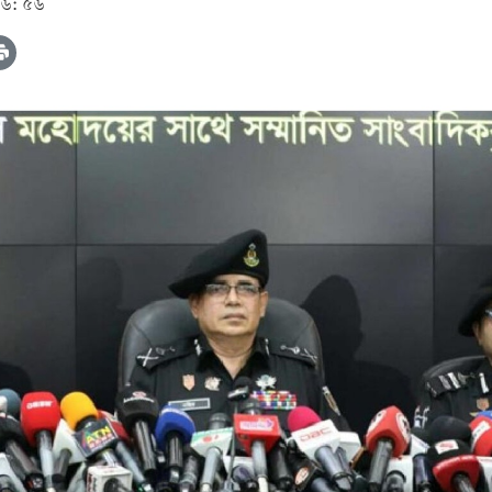
১৬: ৫৬