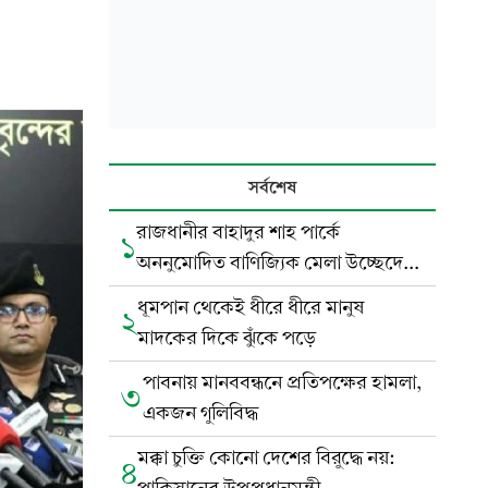
সর্বশেষ
রাজধানীর বাহাদুর শাহ পার্কে
১
অননুমোদিত বাণিজ্যিক মেলা উচ্ছেদের
নির্দেশ
ধূমপান থেকেই ধীরে ধীরে মানুষ
২
মাদকের দিকে ঝুঁকে পড়ে
পাবনায় মানববন্ধনে প্রতিপক্ষের হামলা,
৩
একজন গুলিবিদ্ধ
মক্কা চুক্তি কোনো দেশের বিরুদ্ধে নয়:
৪