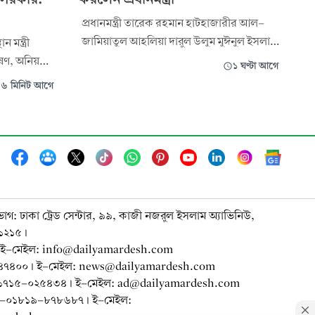
প্রধানমন্ত্রী তারেক রহমান হাটহাজারীর আল-
জামিয়াতুল আহলিয়া দারুল উলুম মুঈনুল ইসলাম
 মন্ত্রী
মাদ্রাসায় হেফাজতে ইসলামের প্রয়াত আমির
ণ, অনিয়মিত
১ ঘণ্টা আগে
আল্লামা শাহ আহমদ শফীর (রহ.) কবর জিয়ারত
োধে
৬ মিনিট আগে
করেছেন। রোববার (৯ আগস্ট) বিকেল ৫টা ৫০
রবে প্রবাসী
মিনিটে হাটহাজারীর মাদ্রাসা প্রাঙ্গণে পৌঁছে
ষ ও মানসম্পন্ন
আল্লামা শাহ আহমদ শফীর (রহ.) কবর জিয়ারত
্পন্ন
করেন প
র অধিকার, মর
ভাগ: ঢাকা ট্রেড সেন্টার, ৯৯, কাজী নজরুল ইসলাম অ্যাভিনিউ,
-১২১৫।
ই-মেইল: info@dailyamardesh.com
-৭৪৭৪০০। ই-মেইল: news@dailyamardesh.com
০-১৭১৫-০২৫৪৩৪ । ই-মেইল: ad@dailyamardesh.com
৮০-০১৮১৯-৮৭৮৬৮৭ । ই-মেইল: