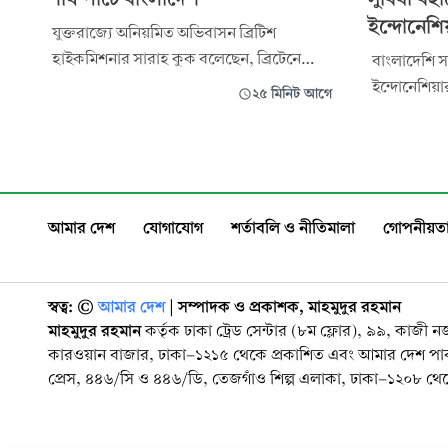
ইন্দোনেশি
যুক্তরাজ্যে অনিয়মিত অভিবাসন ব্রিটিশ
হাইকমিশনার সারাহ কুক বলেছেন, ব্রিটেনে
বাংলাদেশি স
আশ্রয়প্রার্থীদের বিষয়ে সেদেশের সরকার ও
ইন্দোনেশিয়ার ভ
২৫ মিনিট আগে
জনগণ অত্যন্ত কঠোর অবস্থান গ্রহণ করেছে।
রাখতে সহযো
বর্তমানে যুক্তরাজ্যের আশ্রয়প্রার্থীদের তালিকায়
নিযুক্ত ইন্দো
শীর্ষ পাঁচটি দেশের মধ্যে বাংলাদেশ অন্যতম।
। রোববার সচিবালয়ে বেসামরিক বিমান পরিবহন
রোববার প্রবাসী কল্যাণ ও বৈদেশিক কর্মসংস্থান
ও পর্যটনমন্ত
রশিদুজ্জামান
আমার দেশ
যোগাযোগ
শর্তাবলি ও নীতিমালা
গোপনীয়তা
স্বত্ব: ©️
আমার দেশ
| সম্পাদক ও প্রকাশক, মাহমুদুর রহমান
মাহমুদুর রহমান
কর্তৃক ঢাকা ট্রেড সেন্টার (৮ম ফ্লোর), ৯৯, কাজী 
কারওয়ান বাজার, ঢাকা-১২১৫ থেকে প্রকাশিত এবং আমার দেশ প
প্রেস, ৪৪৬/সি ও ৪৪৬/ডি, তেজগাঁও শিল্প এলাকা, ঢাকা-১২০৮ থেকে