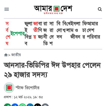
স
জুলা
জা
বা
রা
সা
বি
বি
খে
ইসলা
ফি
আমার
র্ব
ই
তী
ণি
জ
রা
নো
শ্ব
লা
ম ও
চা
দেশ
ইপেপার
শে
বিপ্ল
য়
জ্য
নী
দে
দন
জীবন
র
পরিবার
ষ
ব
তি
শ
>
জাতীয়
আনসার-ভিডিপির ঈদ উপহার পেলেন
২৯ হাজার সদস্য
স্টাফ রিপোর্টার
প্রকাশ :
১২ মার্চ ২০২৬, ১৯: ৩৫