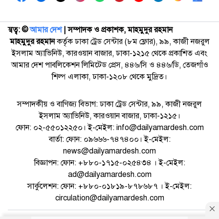
স্বত্ব: ©️
আমার দেশ
| সম্পাদক ও প্রকাশক, মাহমুদুর রহমান
মাহমুদুর রহমান
কর্তৃক ঢাকা ট্রেড সেন্টার (৮ম ফ্লোর), ৯৯, কাজী নজরুল
ইসলাম অ্যাভিনিউ, কারওয়ান বাজার, ঢাকা-১২১৫ থেকে প্রকাশিত এবং
আমার দেশ পাবলিকেশন লিমিটেড প্রেস, ৪৪৬/সি ও ৪৪৬/ডি, তেজগাঁও
শিল্প এলাকা, ঢাকা-১২০৮ থেকে মুদ্রিত।
সম্পাদকীয় ও বাণিজ্য বিভাগ: ঢাকা ট্রেড সেন্টার, ৯৯, কাজী নজরুল
ইসলাম অ্যাভিনিউ, কারওয়ান বাজার, ঢাকা-১২১৫।
ফোন: ০২-৫৫০১২২৫০। ই-মেইল: info@dailyamardesh.com
বার্তা: ফোন: ০৯৬৬৬-৭৪৭৪০০। ই-মেইল:
news@dailyamardesh.com
বিজ্ঞাপন: ফোন: +৮৮০-১৭১৫-০২৫৪৩৪ । ই-মেইল:
ad@dailyamardesh.com
সার্কুলেশন: ফোন: +৮৮০-০১৮১৯-৮৭৮৬৮৭ । ই-মেইল:
circulation@dailyamardesh.com