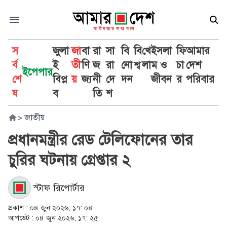
স
জুলা
জা
বা
রা
সা
বি
বি
খে
ইসলা
ফি
আমার
র্ব
ই
তী
ণি
জ
রা
নো
শ্ব
লা
ম ও
চা
দেশ
ইপেপার
শে
বিপ্ল
য়
জ্য
নী
দে
দন
জীবন
র
পরিবার
ষ
ব
তি
শ
>
জাতীয়
প্রধানমন্ত্রীর রেড টেলিফোনের তার
চুরির ঘটনায় গ্রেপ্তার ২
স্টাফ রিপোর্টার
প্রকাশ :
০৪ জুন ২০২৬, ১৭: ০৪
আপডেট :
০৪ জুন ২০২৬, ১৭: ২৫