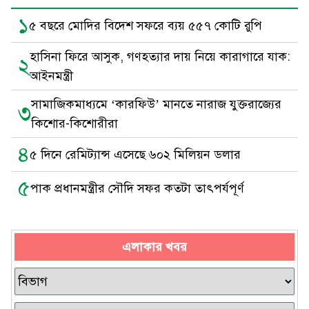
১
৫ বছরে মোদির বিদেশ সফরে ব্যয় ৫৫৭ কোটি রুপি
হাসিনা ফিরে আসুক, গণহত্যার দায় নিয়ে কারাগারে যাক:
২
আইনমন্ত্রী
সামাজিকমাধ্যমে ‘কারফিউ’ মানতে নারাজ যুক্তরাজ্যের
৩
কিশোর-কিশোরীরা
৪
৫ দিনে রেমিট্যান্স এসেছে ৬০২ মিলিয়ন ডলার
৫
পাক প্রধানমন্ত্রীর সৌদি সফর কতটা তাৎপর্যপূর্ণ
এলাকার খবর