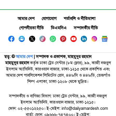
আমার দেশ
যোগাযোগ
শর্তাবলি ও নীতিমালা
গোপনীয়তা নীতি
ডিএমসিএ
সম্পাদকীয় নীতি
স্বত্ব: ©️
আমার দেশ
| সম্পাদক ও প্রকাশক, মাহমুদুর রহমান
মাহমুদুর রহমান
কর্তৃক ঢাকা ট্রেড সেন্টার (৮ম ফ্লোর), ৯৯, কাজী নজরুল
ইসলাম অ্যাভিনিউ, কারওয়ান বাজার, ঢাকা-১২১৫ থেকে প্রকাশিত এবং
আমার দেশ পাবলিকেশন লিমিটেড প্রেস, ৪৪৬/সি ও ৪৪৬/ডি, তেজগাঁও
শিল্প এলাকা, ঢাকা-১২০৮ থেকে মুদ্রিত।
সম্পাদকীয় ও বাণিজ্য বিভাগ: ঢাকা ট্রেড সেন্টার, ৯৯, কাজী নজরুল
ইসলাম অ্যাভিনিউ, কারওয়ান বাজার, ঢাকা-১২১৫।
ফোন: ০২-৫৫০১২২৫০। ই-মেইল: info@dailyamardesh.com
বার্তা: ফোন: ০৯৬৬৬-৭৪৭৪০০। ই-মেইল: