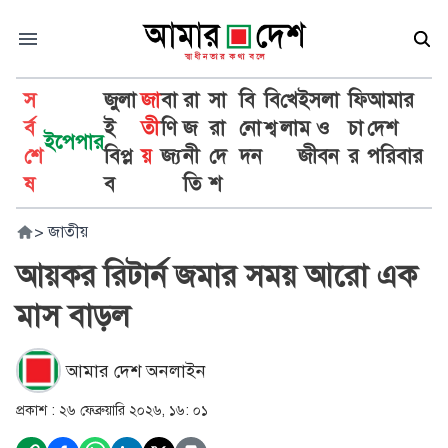
স
জুলা
জা
বা
রা
সা
বি
বি
খে
ইসলা
ফি
আমার
র্ব
ই
তী
ণি
জ
রা
নো
শ্ব
লা
ম ও
চা
দেশ
ইপেপার
শে
বিপ্ল
য়
জ্য
নী
দে
দন
জীবন
র
পরিবার
ষ
ব
তি
শ
>
জাতীয়
আয়কর রিটার্ন জমার সময় আরো এক
মাস বাড়ল
আমার দেশ অনলাইন
প্রকাশ :
২৬ ফেব্রুয়ারি ২০২৬, ১৬: ০১