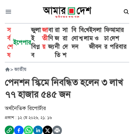
স
জুলা
জা
বা
রা
সা
বি
বি
খে
ইসলা
ফি
আমার
র্ব
ই
তী
ণি
জ
রা
নো
শ্ব
লা
ম ও
চা
দেশ
ইপেপার
শে
বিপ্ল
য়
জ্য
নী
দে
দন
জীবন
র
পরিবার
ষ
ব
তি
শ
>
জাতীয়
পেনশন স্কিমে নিবন্ধিত হলেন ৩ লাখ
৭৭ হাজার ৫৪৫ জন
অর্থনৈতিক রিপোর্টার
প্রকাশ :
১২ মে ২০২৬, ২১: ১৬