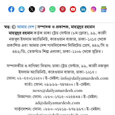
স্বত্ব: ©️
আমার দেশ
| সম্পাদক ও প্রকাশক, মাহমুদুর রহমান
মাহমুদুর রহমান
কর্তৃক ঢাকা ট্রেড সেন্টার (৮ম ফ্লোর), ৯৯, কাজী
নজরুল ইসলাম অ্যাভিনিউ, কারওয়ান বাজার, ঢাকা-১২১৫ থেকে
প্রকাশিত এবং আমার দেশ পাবলিকেশন লিমিটেড প্রেস, ৪৪৬/সি ও
৪৪৬/ডি, তেজগাঁও শিল্প এলাকা, ঢাকা-১২০৮ থেকে মুদ্রিত।
সম্পাদকীয় ও বাণিজ্য বিভাগ: ঢাকা ট্রেড সেন্টার, ৯৯, কাজী নজরুল
ইসলাম অ্যাভিনিউ, কারওয়ান বাজার, ঢাকা-১২১৫।
ফোন: ০২-৫৫০১২২৫০। ই-মেইল: info@dailyamardesh.com
বার্তা: ফোন: ০৯৬৬৬-৭৪৭৪০০। ই-মেইল:
news@dailyamardesh.com
বিজ্ঞাপন: ফোন: +৮৮০-১৭১৫-০২৫৪৩৪ । ই-মেইল:
ad@dailyamardesh.com
সার্কুলেশন: ফোন: +৮৮০-০১৮১৯-৮৭৮৬৮৭ । ই-মেইল: