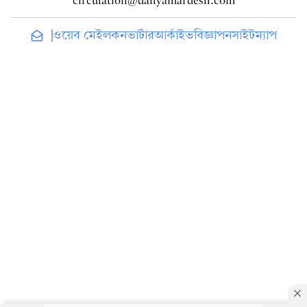
circulation@dailyamardesh.com
ওয়েব মেইল
কনভার্টার
আর্কাইভ
বিজ্ঞাপন
সাইটম্যাপ