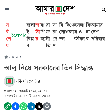
স
জুলা
জা
বা
রা
সা
বি
বি
খে
ইসলা
ফি
আমার
র্ব
ই
তী
ণি
জ
রা
নো
শ্ব
লা
ম ও
চা
দেশ
ইপেপার
শে
বিপ্ল
য়
জ্য
নী
দে
দন
জীবন
র
পরিবার
ষ
ব
তি
শ
>
জাতীয়
আলু নিয়ে সরকারের তিন সিদ্ধান্ত
স্টাফ রিপোর্টার
প্রকাশ :
২৭ আগস্ট ২০২৫, ২২: ০৫
আপডেট :
২৮ আগস্ট ২০২৫, ১৭: ০২