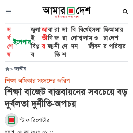
স
জুলা
জা
বা
রা
সা
বি
বি
খে
ইসলা
ফি
আমার
র্ব
ই
তী
ণি
জ
রা
নো
শ্ব
লা
ম ও
চা
দেশ
ইপেপার
শে
বিপ্ল
য়
জ্য
নী
দে
দন
জীবন
র
পরিবার
ষ
ব
তি
শ
>
জাতীয়
শিক্ষা অধিকার সংসদের জরিপ
শিক্ষা বাজেট বাস্তবায়নের সবচেয়ে বড়
দুর্বলতা দুর্নীতি-অপচয়
স্টাফ রিপোর্টার
প্রকাশ :
০৬ জুন ২০২৬, ০১: ১১