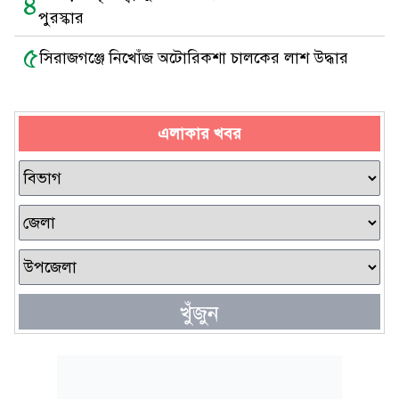
৪
পুরস্কার
৫
সিরাজগঞ্জে নিখোঁজ অটোরিকশা চালকের লাশ উদ্ধার
এলাকার খবর
খুঁজুন